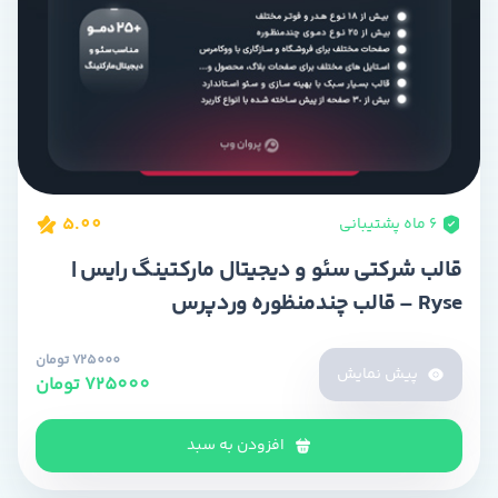
5.00
۶ ماه پشتیبانی
قالب شرکتی سئو و دیجیتال مارکتینگ رایس |
Ryse – قالب چندمنظوره وردپرس
725000 تومان
پیش نمایش
725000 تومان
افزودن به سبد