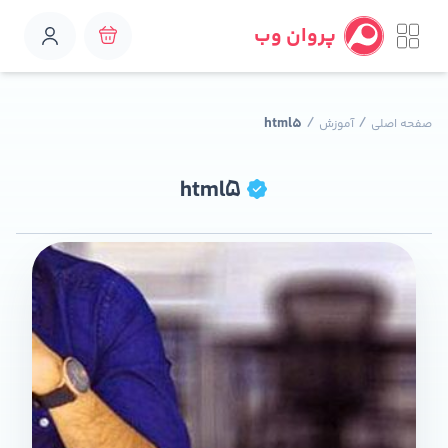
پروان وب
/
/
html5
صفحه اصلی
آموزش
html5