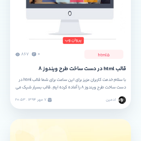
867
0
html5
قالب html در دست ساخت طرح ویندوز ۸
با سلام خدمت کاربران عزیز برای این ساعت برای شما قالب html در
دست ساخت طرح ویندوز ۸ را آماده کرده ایم .قالب بسیار شیک می
باشد و شما وقتی میخواهید سایت خود را به روز کنید می توانید از
ادمین
۷ مهر ۱۳۹۴ . ۲۰:۵۳
این قالب برای بسته شده سایت استفاده کنید