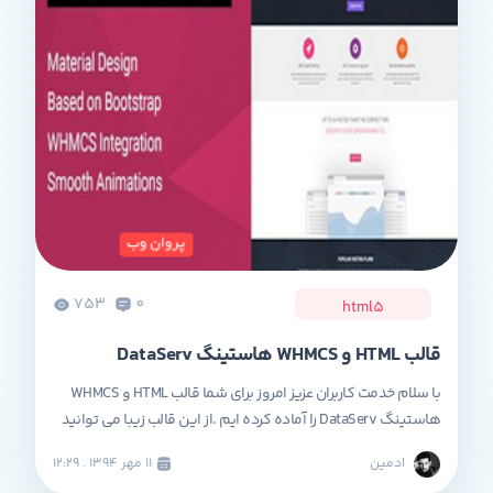
753
0
html5
قالب HTML و WHMCS هاستینگ DataServ
با سلام خدمت کاربران عزیز امروز برای شما قالب HTML و WHMCS
هاستینگ DataServ را آماده کرده ایم .از این قالب زیبا می توانید
در وب سایت هایی با موضوعات میزبانی وب ، سرور مجازی و
ادمین
۱۱ مهر ۱۳۹۴ . ۱۲:۲۹
اختصاصی استفاده نمایید امکانات طراحی شده توسط فریمورک