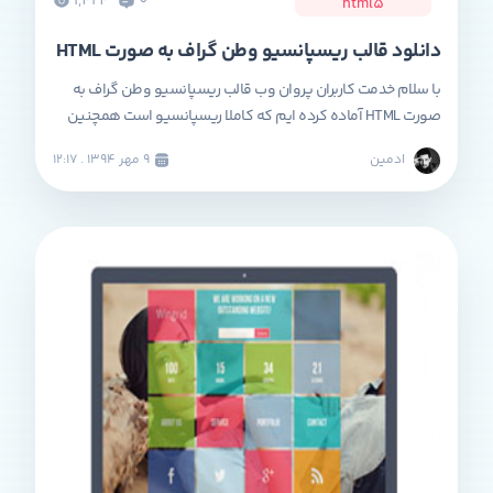
1,424
0
html5
دانلود قالب ریسپانسیو وطن گراف به صورت HTML
با سلام خدمت کاربران پروان وب قالب ریسپانسیو وطن گراف به
صورت HTML آماده کرده ایم که کاملا ریسپانسیو است همچنین
این قالب به صورت CSS و HTML می باشد و مناسب سرویس
ادمین
۹ مهر ۱۳۹۴ . ۱۲:۱۷
دهندگان خدمات طراحی و نمونه کار می باشد