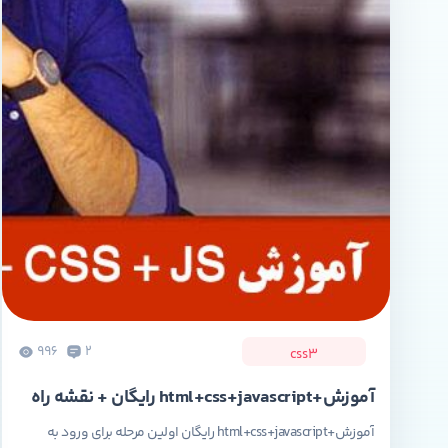
996
2
css3
آموزش+html+css+javascript رایگان + نقشه راه
آموزش+html+css+javascript رایگان اولین مرحله برای ورود به