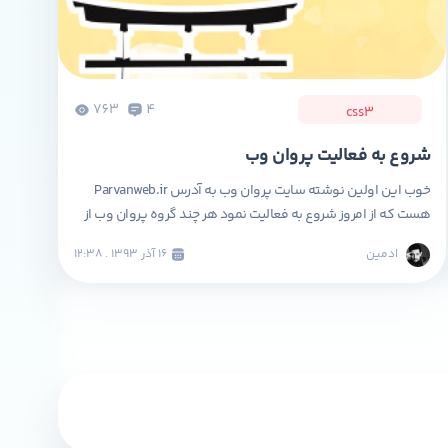
763
4
css3
شروع به فعالیت پروان وب
خوب این اولین نوشته سایت پروان وب به آدرس Parvanweb.ir
هست که از امروز شروع به فعالیت نمود هر چند گروه پروان وب از
یک سال پیش در خدمت شماست البته با نام پرن دیزاین اما در
ادمین
۱۶ آذر ۱۳۹۳ . ۱۲:۳۸
امروز گروه ما با نامی جدید و قدرتی دوچندان با خدماتی از قبیل
طراحی حرفه ای قالب وردپرس، […]