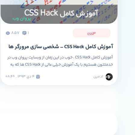
857
1
css3
آموزش کامل CSS Hack – شخصی سازی مرورگر ها
آموزش کامل CSS Hack ، خوب در این زمان از وبسایت پروان وب در
خدمتتون هستیم با یک آموزش خیلی عالی از CSS Hack ها که به
طور کامل قصد معرفی اون ها رو داریم البته توجه کنید که خیلی
ادمین
۴ دی ۱۳۹۳ . ۰۸:۴۶
این هک های سی اس اس سخت نیستند و شما با کمی آشنایی
می تونید با […]