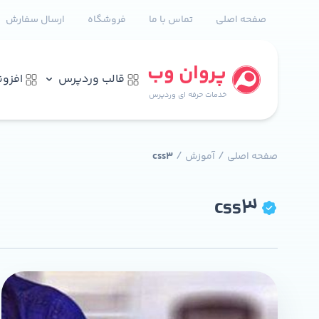
صفحه اصلی
تماس با ما
فروشگاه
ارسال سفارش
پروان وب
قالب وردپرس
افزو
خدمات حرفه ای وردپرس
/
/
صفحه اصلی
آموزش
css3
css3