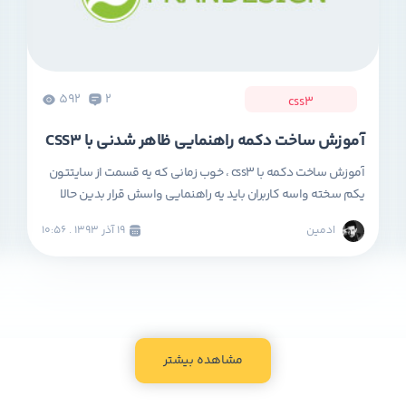
592
2
css3
آموزش ساخت دکمه راهنمایی ظاهر شدنی با CSS3
آموزش ساخت دکمه با css3 ، خوب زمانی که یه قسمت از سایتتون
یکم سخته واسه کاربران باید یه راهنمایی واسش قرار بدین حالا
اگه بخواین خیلی زیبا و شیک این کارو انجام بدین من پیشنهاد
ادمین
۱۹ آذر ۱۳۹۳ . ۱۰:۵۶
می کنم که با ما همراه باشید تا با هم یه دکمه ی خیلی زیبا واسه
راهنمایی کاربرانتون درست کنیم […]
مشاهده بیشتر