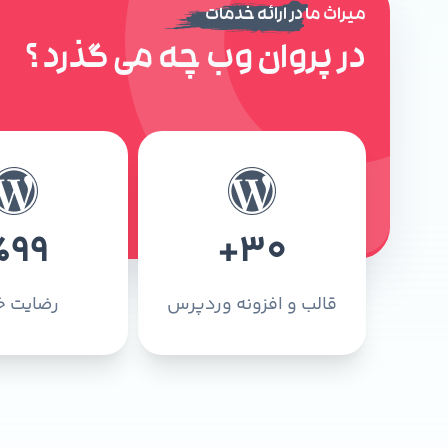
میراث ما در ارائه خدمات
در پروان وب چه می گذرد ؟
٪
99
+
30
قالب و افزونه وردپرس
رضایت خ