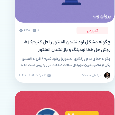
428
0
آموزش
چگونه مشکل لود نشدن المنتور را حل کنیم؟ | 5
روش حل خطا لودینگ و باز نشدن المنتور
چگونه خطای عدم بارگذاری المنتور را برطرف کنیم؟ افزونه المنتور
یکی از محبوب‌ترین ابزارهای ساخت صفحات در وردپرس است که با
رابط کاربری بصری خود، امکان طراحی حرفه‌ای بدون نیاز به
سیدعلی سعادت
۳ خرداد ۱۴۰۴ . ۱۹:۳۷
کدنویسی را فراهم می‌کند. با این حال، برخی کاربران هنگام
استفاده از آن با مشکلاتی مانند لود نشدن صفحه‌ساز المنتور، بالا
نیامدن صفحه ویرایش […]