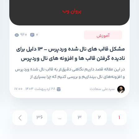
920
0
آموزش
مشکل قالب های نال شده وردپرس – ۱۳ دلیل برای
نادیده گرفتن قالب ها و افزونه های نال وردپرس
در این مقاله قصد داریم نگاهی دقیق‌تر به قالب نال شده وردپرس
و افزونه‌های نال بیندازیم و بررسی کنیم که چرا بسیاری از
کارشناسان وردپرس بر استفاده نکردن از قالب‌ها و افزونه‌های Null
سیدعلی سعادت
۲۸ ارديبهشت ۱۴۰۴ . ۱۷:۰۰
شده تأکید دارند. همچنین با مرور مشکل قالب‌های نال شده
وردپرس، به این پرسش مهم پاسخ می‌دهیم: چرا نباید از قالب و
[…]
36
…
3
2
1