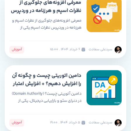
معرفی افزونه‌های جلوگیری از
کنند. […]
نظرات اسپم و هرزنامه در وردپرس
+ مقایسه + آموزش
معرفی افزونه‌های جلوگیری از نظرات اسپم و
هرزنامه در وردپرس نظرات اسپم یکی از
چالش‌های بزرگ برای صاحبان وب‌سایت‌های
وردپرسی است. این دیدگاه‌های ناخواسته
علاوه بر تأثیر منفی بر سئو، باعث اشغال منابع
سیدعلی سعادت
۶ خرداد ۱۴۰۴ . ۱۵:۰۰
آموزش
سرور و کاهش اعتماد کاربران می‌شوند.
خوشبختانه، افزونه‌های متعددی برای
جلوگیری از درج کامنت اسپم در وردپرس
دامین اتوریتی چیست و چگونه آن
وجود دارد که می‌توانند با […]
را افزایش دهیم؟ + افزایش اعتبار
دامنه و پیج اتوریتی (Domain
دامین آتوریتی چیست؟ (Domain Authority)
Authority)
در دنیای سئو و بازاریابی دیجیتال، یکی از
اصطلاحاتی که زیاد به گوش می‌رسد، «اعتبار
دامنه» یا Domain Authority (DA) است. اگر
صاحب یک وب‌سایت هستید یا در زمینه
سیدعلی سعادت
۵ خرداد ۱۴۰۴ . ۱۹:۰۰
آموزش
بهینه‌سازی سایت فعالیت می‌کنید، احتمالاً