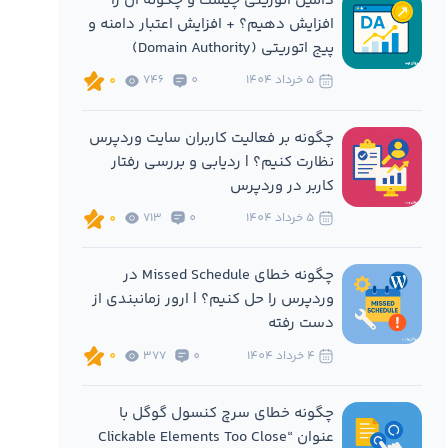
دامین اتوریتی چیست و چگونه آن را
افزایش دهیم؟ + افزایش اعتبار دامنه و
پیج اتوریتی (Domain Authority)
5 خرداد 1404
0
746
0
چگونه بر فعالیت کاربران سایت وردپرس
نظارت کنیم؟ | ردیابی و بررسی رفتار
کاربر در وردپرس
5 خرداد 1404
0
713
0
چگونه خطای Missed Schedule در
وردپرس را حل کنیم؟ | ارور زمانبندی از
دست رفته
4 خرداد 1404
0
377
0
چگونه خطای سرچ کنسول گوگل با
عنوان “Clickable Elements Too Close