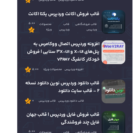
قالب فروش اکانت وردپرس یکتا اکانت
5.00
قالب فروشگاهی
قالب
محصولات
وردپرس
وردپرس
ویژه
افزونه وردپرس اتصال ووکامرس به
پنل‌های X-UI و 3X-UI سنایی | فروش
خودکار کانفیگ V2RAY
افزونه وردپرس
محصولات ویژه
5.00
قالب دانلود وردپرس نوین دانلود نسخه
2 – قالب سایت دانلود
قالب دانلود وردپرس
قالب وردپرس
0
قالب فروش فایل وردپرس | قالب جهان
فایل چند فروشندگی
5.00
قالب فروشگاهی
قالب
محصولات