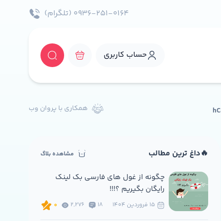
۰۹۳۶-۲۵۱-۰۱۶۴ (تلگرام)
حساب کاربری
همکاری با پروان وب
🔥داغ ترین مطالب
مشاهده بلاگ
چگونه از غول های فارسی بک لینک
رایگان بگیریم ؟!!!
15 فروردين 1404
18
2,276
0