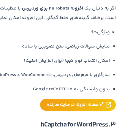
اگر به دنبال یک
افزونه no robots برای وردپرس
است. برخلاف گزینه‌های فقط گوگلی، این افزونه امکان نمای
🔹 ویژگی‌ها:
نمایش سوالات ریاضی، متن تصویری یا ساده
امکان انتخاب نوع کپچا (برای افزایش امنیت)
سازگاری با فرم‌های وردپرس، WooCommerce و bbPress
بدون وابستگی به Google reCAPTCHA
🔗 صفحه افزونه در سایت سازنده
3. hCaptcha for WordPress