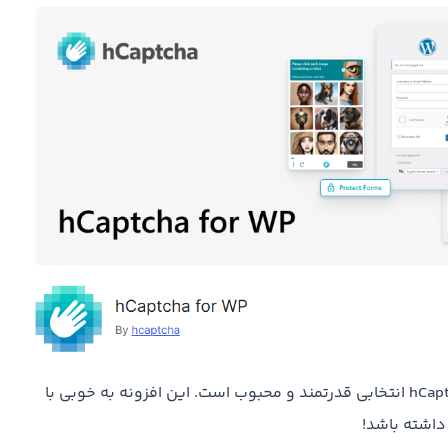
اگر به دنبال جایگزینی برای reCAPTCHA گوگل هستید، hCaptcha انتخابی قدرتمند و محبوب است. این افزونه به خوبی با
داشته باشد!