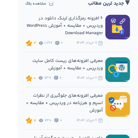
🔻 جدید ترین مطالب
مشاهده بلاگ
6 افزونه‌ رمزگذاری لینک دانلود در
وردپرس + مقایسه + آموزش WordPress
Download Manager
7 خرداد 1404
0
1,067
4
معرفی افزونه‌های ریست کامل سایت
وردپرس + مقایسه + آموزش
6 خرداد 1404
0
738
0
معرفی افزونه‌های جلوگیری از نظرات
اسپم و هرزنامه در وردپرس + مقایسه +
آموزش
6 خرداد 1404
0
730
5