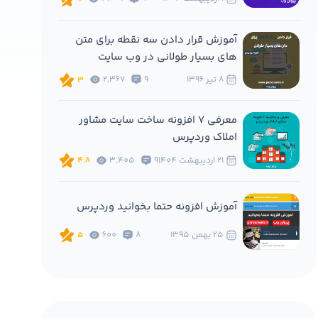
آموزش قرار دادن سه نقطه برای متن
های بسیار طولانی در وب سایت
8 تير 1396
9
2,367
3
معرفی 7 افزونه ساخت سایت مشاور
املاک وردپرس
21 ارديبهشت 1404
9
3,405
4.8
آموزش افزونه حتما بخوانید وردپرس
25 بهمن 1395
8
600
5