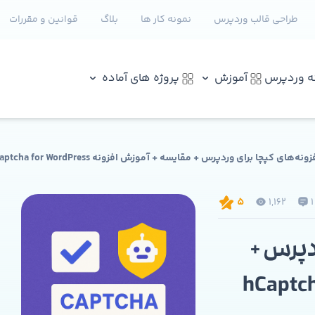
طراحی قالب وردپرس
نمونه کار ها
بلاگ
قوانین و مقررات
نه وردپرس
آموزش
پروژه های آماده
ه‌های کپچا برای وردپرس + مقایسه + آموزش افزونه hCaptcha for WordPress
1,162
1
5
دپرس +
 افزونه hCaptcha for