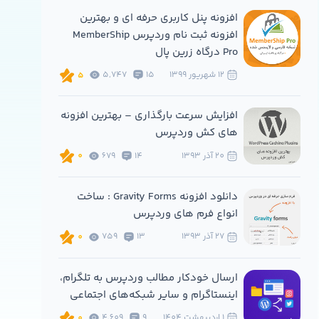
افزونه پنل کاربری حرفه ای و بهترین
افزونه ثبت نام وردپرس MemberShip
Pro درگاه زرین پال
12 شهريور 1399
15
5,747
5
افزایش سرعت بارگذاری – بهترین افزونه
های کش وردپرس
20 آذر 1393
14
679
0
دانلود افزونه Gravity Forms : ساخت
انواع فرم های وردپرس
27 آذر 1393
13
759
0
ارسال خودکار مطالب وردپرس به تلگرام،
اینستاگرام و سایر شبکه‌های اجتماعی
1 ارديبهشت 1404
9
4,609
0