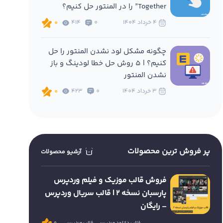
Together” را در المنتور حل کنیم؟
4 خرداد 1404
0
414
0
چگونه مشکل لود نشدن المنتور را حل
کنیم؟ | 5 روش حل خطا لودینگ و باز
نشدن المنتور
3 خرداد 1404
0
423
0
پر فروش ترین محصولات
آرشیو محصولات
فروش قالب موزیک و فیلم وردپرس
پارسبان نسخه 2 | قالب سریال وردپرس
– رایگان
قالب دانلود وردپرس
قالب وردپرس
0