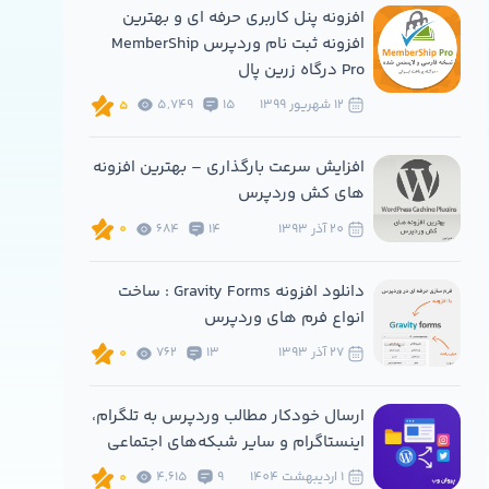
افزونه پنل کاربری حرفه ای و بهترین
افزونه ثبت نام وردپرس MemberShip
Pro درگاه زرین پال
12 شهريور 1399
15
5,749
5
افزایش سرعت بارگذاری – بهترین افزونه
های کش وردپرس
20 آذر 1393
14
684
0
دانلود افزونه Gravity Forms : ساخت
انواع فرم های وردپرس
27 آذر 1393
13
762
0
ارسال خودکار مطالب وردپرس به تلگرام،
اینستاگرام و سایر شبکه‌های اجتماعی
1 ارديبهشت 1404
9
4,615
0