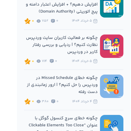
افزایش دهیم؟ + افزایش اعتبار دامنه و
پیج اتوریتی (Domain Authority)
5 خرداد 1404
0
752
0
چگونه بر فعالیت کاربران سایت وردپرس
نظارت کنیم؟ | ردیابی و بررسی رفتار
کاربر در وردپرس
5 خرداد 1404
0
714
0
چگونه خطای Missed Schedule در
وردپرس را حل کنیم؟ | ارور زمانبندی از
دست رفته
4 خرداد 1404
0
380
0
چگونه خطای سرچ کنسول گوگل با
عنوان “Clickable Elements Too Close