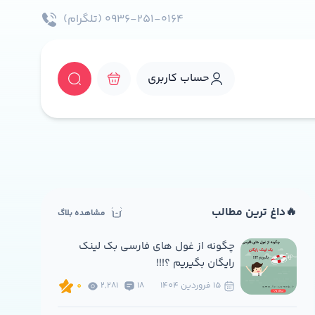
۰۹۳۶-۲۵۱-۰۱۶۴ (تلگرام)
حساب کاربری
🔥داغ ترین مطالب
مشاهده بلاگ
چگونه از غول های فارسی بک لینک
رایگان بگیریم ؟!!!
15 فروردين 1404
18
2,281
0