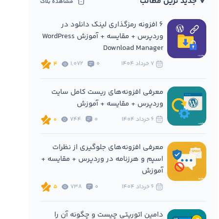
🔻 جدید ترین مطالب
مشاهده بلاگ
6 افزونه‌ رمزگذاری لینک دانلود در
وردپرس + مقایسه + آموزش WordPress
Download Manager
7 خرداد 1404
0
1,072
4
معرفی افزونه‌های ریست کامل سایت
وردپرس + مقایسه + آموزش
6 خرداد 1404
0
744
0
معرفی افزونه‌های جلوگیری از نظرات
اسپم و هرزنامه در وردپرس + مقایسه +
آموزش
6 خرداد 1404
0
738
5
دامین اتوریتی چیست و چگونه آن را