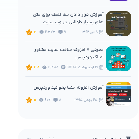
آموزش قرار دادن سه نقطه برای متن
های بسیار طولانی در وب سایت
8 تير 1396
9
2,373
3
معرفی 7 افزونه ساخت سایت مشاور
املاک وردپرس
21 ارديبهشت 1404
9
3,408
4.8
آموزش افزونه حتما بخوانید وردپرس
25 بهمن 1395
8
602
5