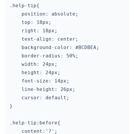
.help-tip{

    position: absolute;

    top: 18px;

    right: 18px;

    text-align: center;

    background-color: #BCDBEA;

    border-radius: 50%;

    width: 24px;

    height: 24px;

    font-size: 14px;

    line-height: 26px;

    cursor: default;

}

.help-tip:before{

    content:'?';
