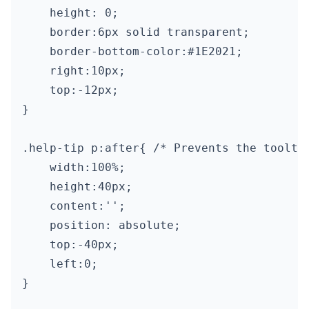
    height: 0;

    border:6px solid transparent;

    border-bottom-color:#1E2021;

    right:10px;

    top:-12px;

}

.help-tip p:after{ /* Prevents the tooltip
    width:100%;

    height:40px;

    content:'';

    position: absolute;

    top:-40px;

    left:0;

}
