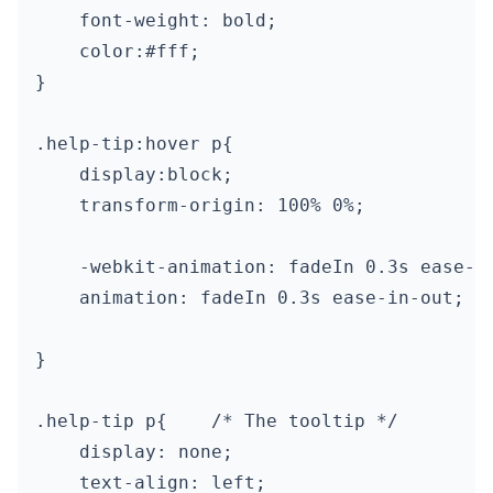
    font-weight: bold;

    color:#fff;

}

.help-tip:hover p{

    display:block;

    transform-origin: 100% 0%;

    -webkit-animation: fadeIn 0.3s ease-in
    animation: fadeIn 0.3s ease-in-out;

}

.help-tip p{	/* The tooltip */

    display: none;

    text-align: left;
