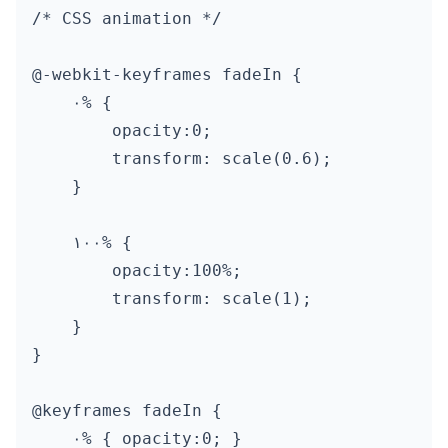
/* CSS animation */

@-webkit-keyframes fadeIn {

    ۰% { 

        opacity:0; 

        transform: scale(0.6);

    }

    ۱۰۰% {

        opacity:100%;

        transform: scale(1);

    }

}

@keyframes fadeIn {

    ۰% { opacity:0; }
