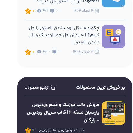
Together” را در المنتور حل کنیم؟
4 خرداد 1404
0
421
0
چگونه مشکل لود نشدن المنتور را حل
کنیم؟ | 5 روش حل خطا لودینگ و باز
نشدن المنتور
3 خرداد 1404
0
430
0
پر فروش ترین محصولات
آرشیو محصولات
فروش قالب موزیک و فیلم وردپرس
پارسبان نسخه 2 | قالب سریال وردپرس
– رایگان
قالب دانلود وردپرس
قالب وردپرس
0