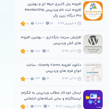
افزونه پنل کاربری حرفه ای و بهترین
افزونه ثبت نام وردپرس MemberShip
Pro درگاه زرین پال
12 شهريور 1399
15
5,750
5
افزایش سرعت بارگذاری – بهترین افزونه
های کش وردپرس
20 آذر 1393
14
685
0
دانلود افزونه Gravity Forms : ساخت
انواع فرم های وردپرس
27 آذر 1393
13
764
0
ارسال خودکار مطالب وردپرس به تلگرام،
اینستاگرام و سایر شبکه‌های اجتماعی
1 ارديبهشت 1404
9
4,617
0