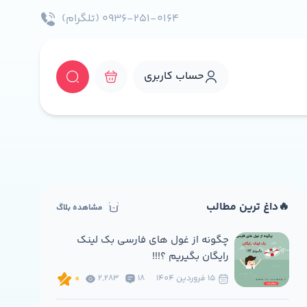
۰۹۳۶-۲۵۱-۰۱۶۴ (تلگرام)
حساب کاربری
🔥داغ ترین مطالب
مشاهده بلاگ
چگونه از غول های فارسی بک لینک
رایگان بگیریم ؟!!!
15 فروردين 1404
18
2,283
0