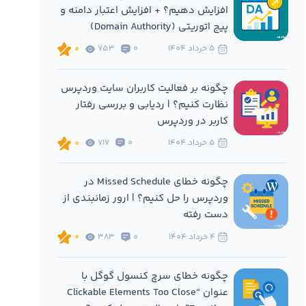
افزایش دهیم؟ + افزایش اعتبار دامنه و
پیج اتوریتی (Domain Authority)
5 خرداد 1404
0
753
0
چگونه بر فعالیت کاربران سایت وردپرس
نظارت کنیم؟ | ردیابی و بررسی رفتار
کاربر در وردپرس
5 خرداد 1404
0
717
0
چگونه خطای Missed Schedule در
وردپرس را حل کنیم؟ | ارور زمانبندی از
دست رفته
4 خرداد 1404
0
383
0
چگونه خطای سرچ کنسول گوگل با
عنوان “Clickable Elements Too Close