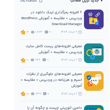
🔻 جدید ترین مطالب
مشاهده بلاگ
6 افزونه‌ رمزگذاری لینک دانلود در
وردپرس + مقایسه + آموزش WordPress
Download Manager
7 خرداد 1404
0
1,073
4
معرفی افزونه‌های ریست کامل سایت
وردپرس + مقایسه + آموزش
6 خرداد 1404
0
746
0
معرفی افزونه‌های جلوگیری از نظرات
اسپم و هرزنامه در وردپرس + مقایسه +
آموزش
6 خرداد 1404
0
739
5
دامین اتوریتی چیست و چگونه آن را