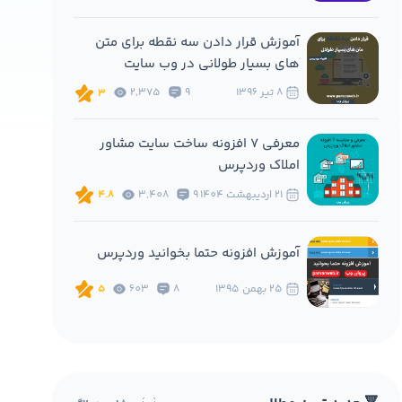
آموزش قرار دادن سه نقطه برای متن
های بسیار طولانی در وب سایت
8 تير 1396
9
2,375
3
معرفی 7 افزونه ساخت سایت مشاور
املاک وردپرس
21 ارديبهشت 1404
9
3,408
4.8
آموزش افزونه حتما بخوانید وردپرس
25 بهمن 1395
8
603
5