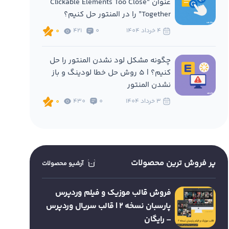
عنوان “Clickable Elements Too Close
Together” را در المنتور حل کنیم؟
4 خرداد 1404
0
421
0
چگونه مشکل لود نشدن المنتور را حل
کنیم؟ | 5 روش حل خطا لودینگ و باز
نشدن المنتور
3 خرداد 1404
0
430
0
پر فروش ترین محصولات
آرشیو محصولات
فروش قالب موزیک و فیلم وردپرس
پارسبان نسخه 2 | قالب سریال وردپرس
– رایگان