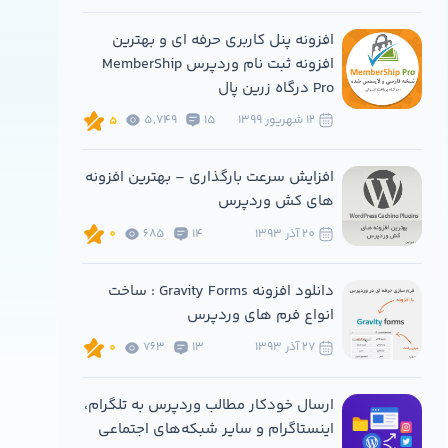
افزونه پنل کاربری حرفه ای و بهترین
افزونه ثبت نام وردپرس MemberShip
Pro درگاه زرین پال
12 شهريور 1399
15
5,749
5
افزایش سرعت بارگذاری – بهترین افزونه
های کش وردپرس
20 آذر 1393
14
685
0
دانلود افزونه Gravity Forms : ساخت
انواع فرم های وردپرس
27 آذر 1393
13
763
0
ارسال خودکار مطالب وردپرس به تلگرام،
اینستاگرام و سایر شبکه‌های اجتماعی