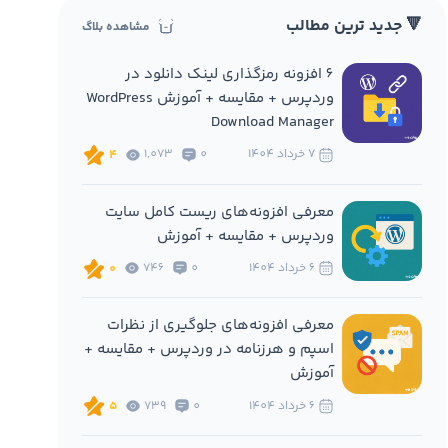
🔻 جدید ترین مطالب
مشاهده بلاگ
6 افزونه‌ رمزگذاری لینک دانلود در
وردپرس + مقایسه + آموزش WordPress
Download Manager
7 خرداد 1404
0
1,073
4
معرفی افزونه‌های ریست کامل سایت
وردپرس + مقایسه + آموزش
6 خرداد 1404
0
746
0
معرفی افزونه‌های جلوگیری از نظرات
اسپم و هرزنامه در وردپرس + مقایسه +
آموزش
6 خرداد 1404
0
739
5