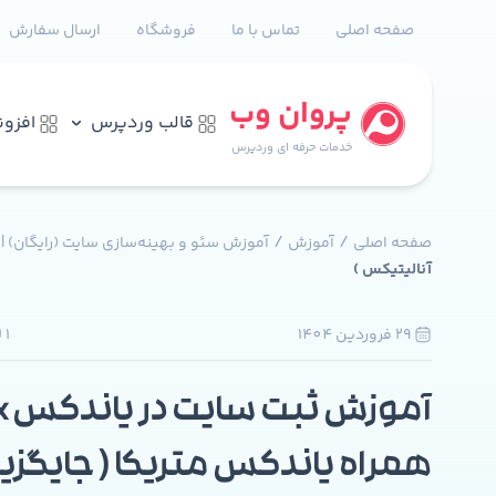
صفحه اصلی
تماس با ما
فروشگاه
ارسال سفارش
پروان وب
قالب وردپرس
افزو
خدمات حرفه ای وردپرس
/
/
صفحه اصلی
آموزش
آموزش سئو و بهینه‌سازی سایت (رایگان) |
آنالیتیکس )
29 فروردين 1404
1
همراه یاندکس متریکا ( جایگز