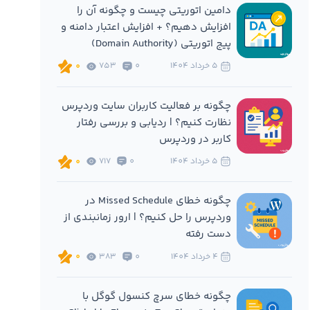
دامین اتوریتی چیست و چگونه آن را
افزایش دهیم؟ + افزایش اعتبار دامنه و
پیج اتوریتی (Domain Authority)
5 خرداد 1404
0
753
0
چگونه بر فعالیت کاربران سایت وردپرس
نظارت کنیم؟ | ردیابی و بررسی رفتار
کاربر در وردپرس
5 خرداد 1404
0
717
0
چگونه خطای Missed Schedule در
وردپرس را حل کنیم؟ | ارور زمانبندی از
دست رفته
4 خرداد 1404
0
383
0
چگونه خطای سرچ کنسول گوگل با