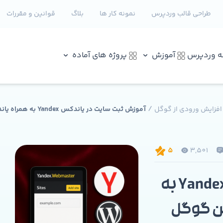
طراحی قالب وردپرس
نمونه کار ها
بلاگ
قوانین و مقررات
نه وردپرس
آموزش
پروژه های آماده
/
 افزایش ورودی از گوگل
آموزش ثبت سایت در یاند
3,501
5
آموزش ثبت سایت در یاندکس Yandex به
ین گوگل