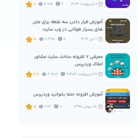
1 ارديبهشت 1404
9
4,615
0
آموزش قرار دادن سه نقطه برای متن
های بسیار طولانی در وب سایت
8 تير 1396
9
2,375
3
معرفی 7 افزونه ساخت سایت مشاور
املاک وردپرس
21 ارديبهشت 1404
9
3,408
4.8
آموزش افزونه حتما بخوانید وردپرس
25 بهمن 1395
8
603
5