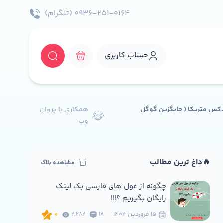
۰۹۳۶-۲۵۱-۰۱۶۴ (تلگرام)
حساب کاربری
کس Yandex به همراه یاندکس متریکا ( جایگزین گوگل
همکاری با پروان
وب
🔥داغ ترین مطالب
مشاهده بلاگ
چگونه از غول های فارسی بک لینک
رایگان بگیریم ؟!!!
15 فروردين 1404
18
2,282
0