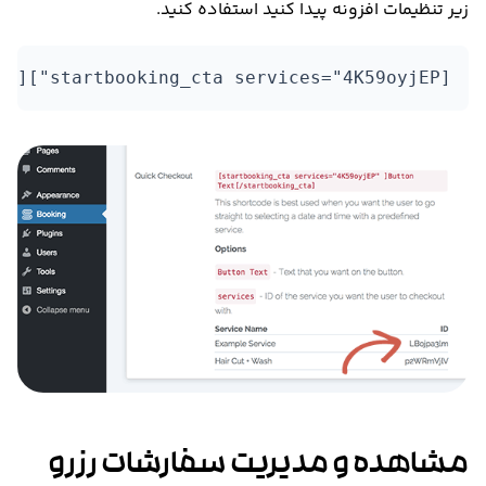
زیر تنظیمات افزونه پیدا کنید استفاده کنید.
[startbooking_cta services="4K59oyjEP"]Book Hair Cut[/startbooking_cta]
مشاهده و مدیریت سفارشات رزرو