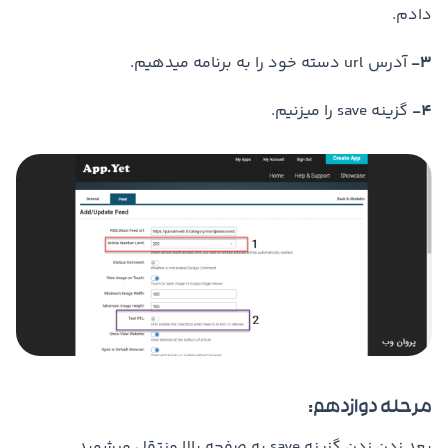
دادم.
3-
آدرس url دسته خود را به برنامه میدهیم.
4-
گزینه save را میزنیم.
مرحله دوازدهم:
بعد زدن زدن گزینه save به صفحه بالا منتقل میشوید.