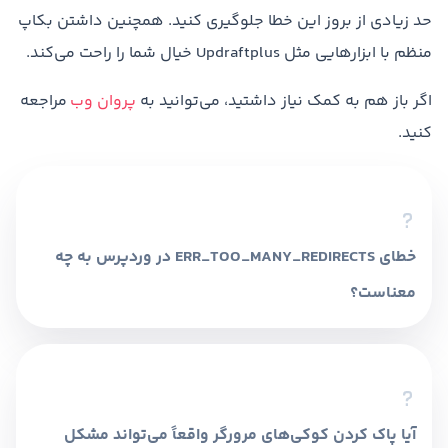
حد زیادی از بروز این خطا جلوگیری کنید. همچنین داشتن بکاپ
منظم با ابزارهایی مثل Updraftplus خیال شما را راحت می‌کند.
اگر باز هم به کمک نیاز داشتید، می‌توانید به
پروان وب
مراجعه
کنید.
خطای ERR_TOO_MANY_REDIRECTS در وردپرس به چه
معناست؟
این خطا زمانی رخ می‌دهد که مرورگر به دلیل
تنظیمات اشتباه، بین چندین URL به صورت مداوم
هدایت شود و نتواند صفحه را بارگذاری کند.
آیا پاک کردن کوکی‌های مرورگر واقعاً می‌تواند مشکل