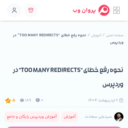
پروان وب
/
/
نحوه رفع خطای “TOO MANY REDIRECTS” در
صفحه اصلی
آموزش
وردپرس
نحوه رفع خطای “TOO MANY REDIRECTS” در
وردپرس
6 ارديبهشت 1404
0
189
5
آموزش
آموزش وردپرس رایگان و جامع
سیدعلی سعادت