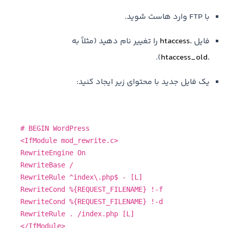
با FTP وارد هاست شوید.
فایل
.htaccess
را تغییر نام دهید (مثلاً به
).
.htaccess_old
یک فایل جدید با محتوای زیر ایجاد کنید:
# BEGIN WordPress
<IfModule mod_rewrite.c>
RewriteEngine On
RewriteBase /
RewriteRule ^index\.php$ - [L]
RewriteCond %{REQUEST_FILENAME} !-f
RewriteCond %{REQUEST_FILENAME} !-d
RewriteRule . /index.php [L]
</IfModule>