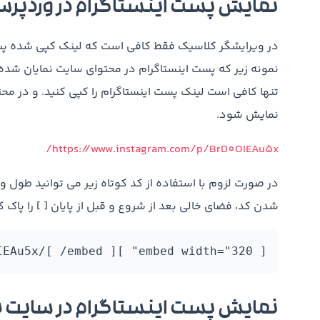
نمایش پست اینستاگرام در وردپرس
در ویرایشگر کلاسیک فقط کافی است که لینک کپی شده پست 
نمونه زیر که پست اینستاگرام در محتوای سایت نمایان شده
تنها کافی است لینک پست اینستاگرام را کپی کنید. و در مح
نمایش شود.
https://www.instagram.com/p/BrD0OIEAu5x/
در صورت لزوم با استفاده از کد کوتاه زیر می توانید طول و
شدن کد، فضای خالی بعد از شروع و قبل از پایان [ ] را پاک کن
[ embed width="320" ]https://www.instagram.com/p/BrD0OIEAu5x/[ /embed ]
نمایش پست اینستاگرام در سایت ب