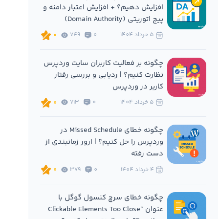
افزایش دهیم؟ + افزایش اعتبار دامنه و
پیج اتوریتی (Domain Authority)
5 خرداد 1404
0
749
0
چگونه بر فعالیت کاربران سایت وردپرس
نظارت کنیم؟ | ردیابی و بررسی رفتار
کاربر در وردپرس
5 خرداد 1404
0
713
0
چگونه خطای Missed Schedule در
وردپرس را حل کنیم؟ | ارور زمانبندی از
دست رفته
4 خرداد 1404
0
379
0
چگونه خطای سرچ کنسول گوگل با
عنوان “Clickable Elements Too Close