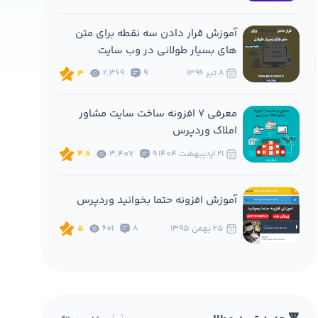
آموزش قرار دادن سه نقطه برای متن
های بسیار طولانی در وب سایت
8 تير 1396
9
2,369
3
معرفی 7 افزونه ساخت سایت مشاور
املاک وردپرس
21 ارديبهشت 1404
9
3,407
4.8
آموزش افزونه حتما بخوانید وردپرس
25 بهمن 1395
8
601
5