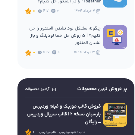
Together” را در المنتور حل کنیم؟
4 خرداد 1404
0
417
0
چگونه مشکل لود نشدن المنتور را حل
کنیم؟ | 5 روش حل خطا لودینگ و باز
نشدن المنتور
3 خرداد 1404
0
427
0
پر فروش ترین محصولات
آرشیو محصولات
فروش قالب موزیک و فیلم وردپرس
پارسبان نسخه 2 | قالب سریال وردپرس
– رایگان
قالب دانلود وردپرس
قالب وردپرس
0