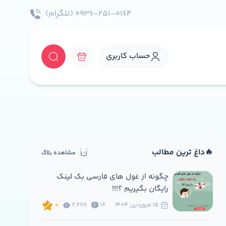
۰۹۳۶-۲۵۱-۰۱۶۴ (تلگرام)
حساب کاربری
🔥داغ ترین مطالب
مشاهده بلاگ
چگونه از غول های فارسی بک لینک
رایگان بگیریم ؟!!!
15 فروردين 1404
18
2,278
0