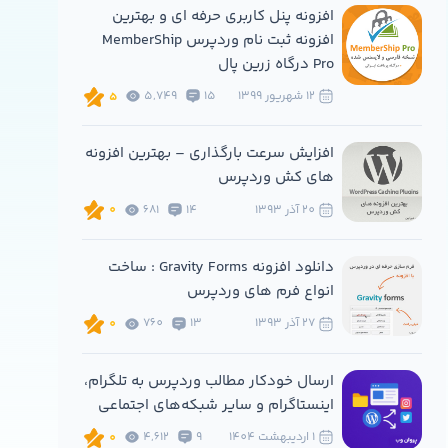
افزونه پنل کاربری حرفه ای و بهترین
افزونه ثبت نام وردپرس MemberShip
Pro درگاه زرین پال
12 شهريور 1399
15
5,749
5
افزایش سرعت بارگذاری – بهترین افزونه
های کش وردپرس
20 آذر 1393
14
681
0
دانلود افزونه Gravity Forms : ساخت
انواع فرم های وردپرس
27 آذر 1393
13
760
0
ارسال خودکار مطالب وردپرس به تلگرام،
اینستاگرام و سایر شبکه‌های اجتماعی
1 ارديبهشت 1404
9
4,612
0