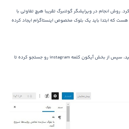
رد. روش انجام در ویرایشگر گوتنبرگ تقریبا هیچ تفاوتی با
ن هست که ابتدا باید یک بلوک مخصوص اینستاگرام ایجاد کرده
بنابر این برای ایجاد بلوک اینستاگرام بر روی نماد + کلیک کنید، سپس از بخش آیکون کلمه instagram رو جستجو کرده تا