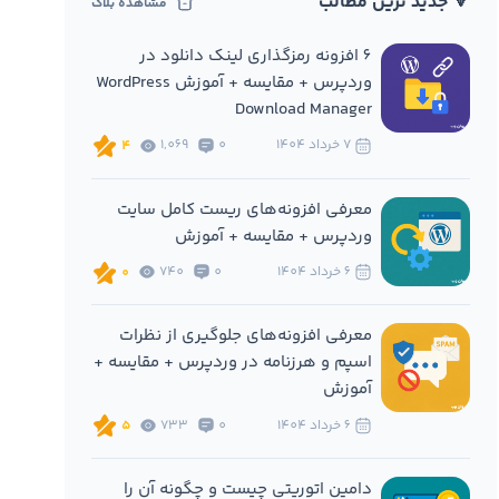
🔻 جدید ترین مطالب
مشاهده بلاگ
6 افزونه‌ رمزگذاری لینک دانلود در
وردپرس + مقایسه + آموزش WordPress
Download Manager
7 خرداد 1404
0
1,069
4
معرفی افزونه‌های ریست کامل سایت
وردپرس + مقایسه + آموزش
6 خرداد 1404
0
740
0
معرفی افزونه‌های جلوگیری از نظرات
اسپم و هرزنامه در وردپرس + مقایسه +
آموزش
6 خرداد 1404
0
733
5
دامین اتوریتی چیست و چگونه آن را