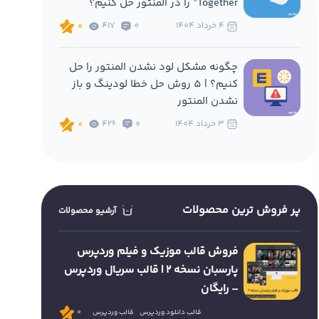
Together” را در المنتور حل کنیم؟
4 خرداد 1404
0
417
0
چگونه مشکل لود نشدن المنتور را حل
کنیم؟ | 5 روش حل خطا لودینگ و باز
نشدن المنتور
3 خرداد 1404
0
426
0
پر فروش ترین محصولات
آرشیو محصولات
فروش قالب موزیک و فیلم وردپرس
پارسبان نسخه 2 | قالب سریال وردپرس
– رایگان
قالب دانلود وردپرس
قالب وردپرس
0