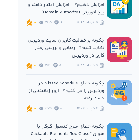
افزایش دهیم؟ + افزایش اعتبار دامنه و
پیج اتوریتی (Domain Authority)
5 خرداد 1404
0
748
0
چگونه بر فعالیت کاربران سایت وردپرس
نظارت کنیم؟ | ردیابی و بررسی رفتار
کاربر در وردپرس
5 خرداد 1404
0
713
0
چگونه خطای Missed Schedule در
وردپرس را حل کنیم؟ | ارور زمانبندی از
دست رفته
4 خرداد 1404
0
379
0
چگونه خطای سرچ کنسول گوگل با
عنوان “Clickable Elements Too Close