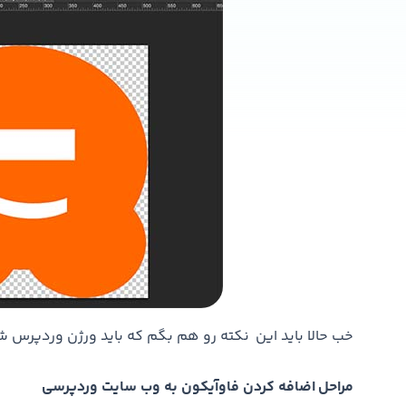
خب حالا باید این نکته رو هم بگم که باید ورژن وردپرس شما بالای 4.3 باشه که احتمالا م
مراحل اضافه کردن فاوآیکون به وب سایت وردپرسی