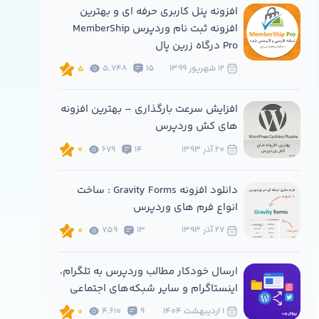
افزونه پنل کاربری حرفه ای و بهترین
افزونه ثبت نام وردپرس MemberShip
Pro درگاه زرین پال
12 شهريور 1399
15
5,748
5
افزایش سرعت بارگذاری – بهترین افزونه
های کش وردپرس
20 آذر 1393
14
679
0
دانلود افزونه Gravity Forms : ساخت
انواع فرم های وردپرس
27 آذر 1393
13
759
0
ارسال خودکار مطالب وردپرس به تلگرام،
اینستاگرام و سایر شبکه‌های اجتماعی
1 ارديبهشت 1404
9
4,610
0