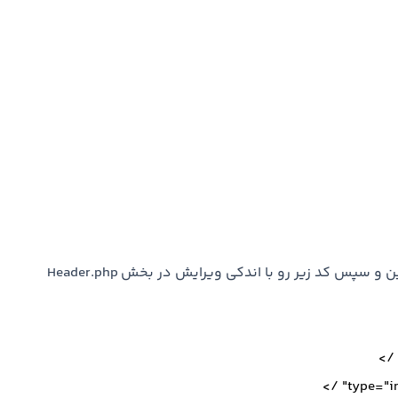
اول باید به وسیله FTP فایل رو روی هاست خودتون آپ کنین و سپس کد زیر رو با اندکی ویرایش در بخش Header.php