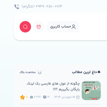
۰۹۳۶-۲۵۱-۰۱۶۴ (تلگرام)
حساب کاربری
🔥داغ ترین مطالب
مشاهده بلاگ
چگونه از غول های فارسی بک لینک
رایگان بگیریم ؟!!!
15 فروردين 1404
18
2,276
0