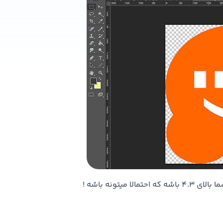
یتونه باشه !