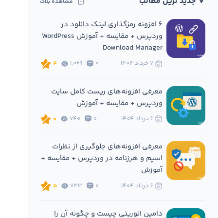
🔻 جدید ترین مطالب
مشاهده بلاگ
6 افزونه‌ رمزگذاری لینک دانلود در
وردپرس + مقایسه + آموزش WordPress
Download Manager
7 خرداد 1404
0
1,069
4
معرفی افزونه‌های ریست کامل سایت
وردپرس + مقایسه + آموزش
6 خرداد 1404
0
740
0
معرفی افزونه‌های جلوگیری از نظرات
اسپم و هرزنامه در وردپرس + مقایسه +
آموزش
6 خرداد 1404
0
733
5
دامین اتوریتی چیست و چگونه آن را