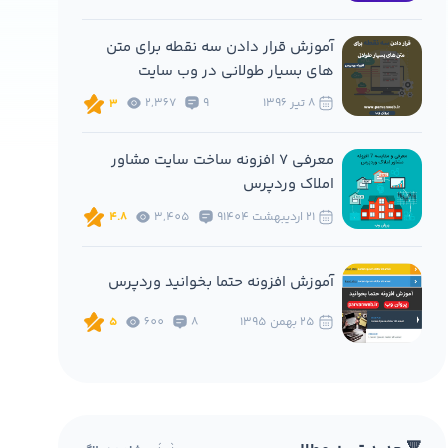
آموزش قرار دادن سه نقطه برای متن
های بسیار طولانی در وب سایت
8 تير 1396
9
2,367
3
معرفی 7 افزونه ساخت سایت مشاور
املاک وردپرس
21 ارديبهشت 1404
9
3,405
4.8
آموزش افزونه حتما بخوانید وردپرس
25 بهمن 1395
8
600
5