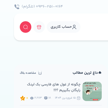
۰۹۳۶-۲۵۱-۰۱۶۴ (تلگرام)
حساب کاربری
🔥داغ ترین مطالب
مشاهده بلاگ
چگونه از غول های فارسی بک لینک
رایگان بگیریم ؟!!!
15 فروردين 1404
18
2,283
0