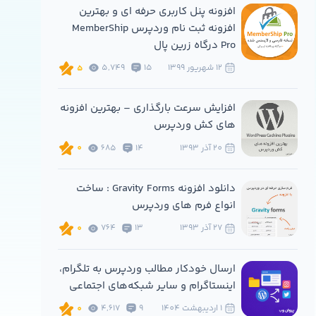
افزونه پنل کاربری حرفه ای و بهترین
افزونه ثبت نام وردپرس MemberShip
Pro درگاه زرین پال
12 شهريور 1399
15
5,749
5
افزایش سرعت بارگذاری – بهترین افزونه
های کش وردپرس
20 آذر 1393
14
685
0
دانلود افزونه Gravity Forms : ساخت
انواع فرم های وردپرس
27 آذر 1393
13
764
0
ارسال خودکار مطالب وردپرس به تلگرام،
اینستاگرام و سایر شبکه‌های اجتماعی
1 ارديبهشت 1404
9
4,617
0