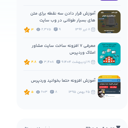
آموزش قرار دادن سه نقطه برای متن
های بسیار طولانی در وب سایت
8 تير 1396
9
2,375
3
معرفی 7 افزونه ساخت سایت مشاور
املاک وردپرس
21 ارديبهشت 1404
9
3,408
4.8
آموزش افزونه حتما بخوانید وردپرس
25 بهمن 1395
8
603
5