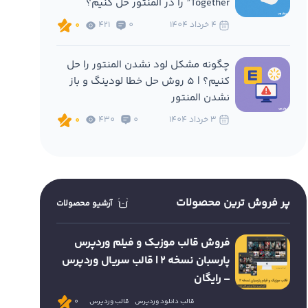
Together” را در المنتور حل کنیم؟
4 خرداد 1404
0
421
0
چگونه مشکل لود نشدن المنتور را حل
کنیم؟ | 5 روش حل خطا لودینگ و باز
نشدن المنتور
3 خرداد 1404
0
430
0
پر فروش ترین محصولات
آرشیو محصولات
فروش قالب موزیک و فیلم وردپرس
پارسبان نسخه 2 | قالب سریال وردپرس
– رایگان
قالب دانلود وردپرس
قالب وردپرس
0