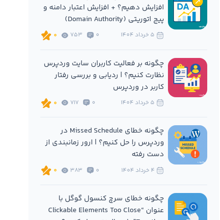
افزایش دهیم؟ + افزایش اعتبار دامنه و
پیج اتوریتی (Domain Authority)
5 خرداد 1404
0
753
0
چگونه بر فعالیت کاربران سایت وردپرس
نظارت کنیم؟ | ردیابی و بررسی رفتار
کاربر در وردپرس
5 خرداد 1404
0
717
0
چگونه خطای Missed Schedule در
وردپرس را حل کنیم؟ | ارور زمانبندی از
دست رفته
4 خرداد 1404
0
383
0
چگونه خطای سرچ کنسول گوگل با
عنوان “Clickable Elements Too Close