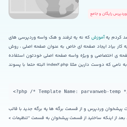
ردپرس رایگان و جامع
د کردم یه
آموزش
که نه یه ترفند و هک واسه وردپرسی های
ه کار بیاد ایجاد صفحه ای خاص به عنوان صفحه اصلی ، روش
صفحه ی اختصاصی و ویژه واسه صفحه اصلی خودتون استفاده
کنید یا یه صفحه ویژه اصلا بسازید واسه این کار یه فایل به نامی که دوست دارین مثلا index2.php البته حتما با پسوند
<?php /* Template Name: parvanweb-temp *
مت پیشخوان وردپرس و از قسمت برگه ها یه برگه جدید با قالب
prandesign_t” هست ایجاد کنید بعد از اینکه ساختید از قسمت پیشخوان به قسمت “تنظیمات >