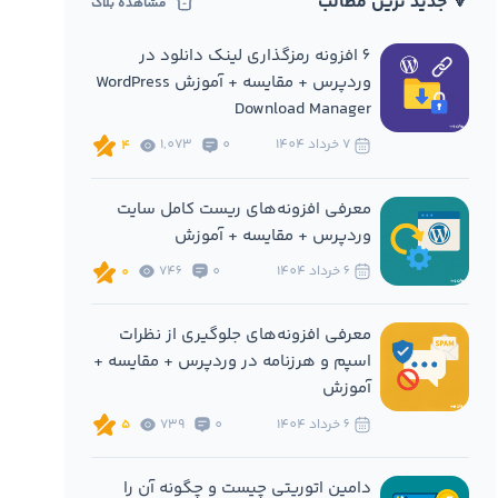
🔻 جدید ترین مطالب
مشاهده بلاگ
6 افزونه‌ رمزگذاری لینک دانلود در
وردپرس + مقایسه + آموزش WordPress
Download Manager
7 خرداد 1404
0
1,073
4
معرفی افزونه‌های ریست کامل سایت
وردپرس + مقایسه + آموزش
6 خرداد 1404
0
746
0
معرفی افزونه‌های جلوگیری از نظرات
اسپم و هرزنامه در وردپرس + مقایسه +
آموزش
6 خرداد 1404
0
739
5
دامین اتوریتی چیست و چگونه آن را