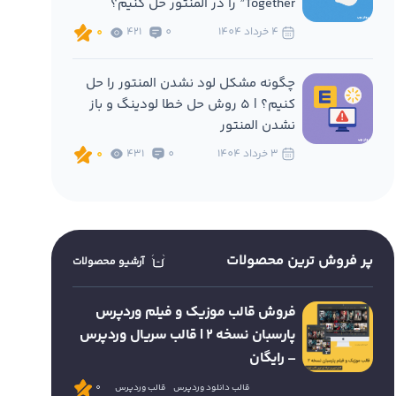
Together” را در المنتور حل کنیم؟
4 خرداد 1404
0
421
0
چگونه مشکل لود نشدن المنتور را حل
کنیم؟ | 5 روش حل خطا لودینگ و باز
نشدن المنتور
3 خرداد 1404
0
431
0
پر فروش ترین محصولات
آرشیو محصولات
فروش قالب موزیک و فیلم وردپرس
پارسبان نسخه 2 | قالب سریال وردپرس
– رایگان
قالب دانلود وردپرس
قالب وردپرس
0