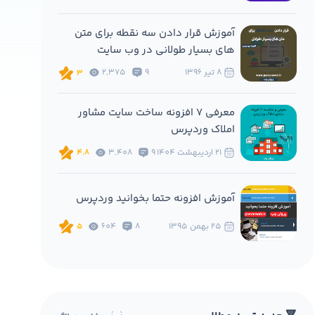
آموزش قرار دادن سه نقطه برای متن
های بسیار طولانی در وب سایت
8 تير 1396
9
2,375
3
معرفی 7 افزونه ساخت سایت مشاور
املاک وردپرس
21 ارديبهشت 1404
9
3,408
4.8
آموزش افزونه حتما بخوانید وردپرس
25 بهمن 1395
8
604
5