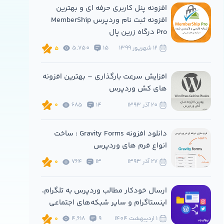
افزونه پنل کاربری حرفه ای و بهترین
افزونه ثبت نام وردپرس MemberShip
Pro درگاه زرین پال
12 شهريور 1399
15
5,750
5
افزایش سرعت بارگذاری – بهترین افزونه
های کش وردپرس
20 آذر 1393
14
685
0
دانلود افزونه Gravity Forms : ساخت
انواع فرم های وردپرس
27 آذر 1393
13
764
0
ارسال خودکار مطالب وردپرس به تلگرام،
اینستاگرام و سایر شبکه‌های اجتماعی
1 ارديبهشت 1404
9
4,618
0