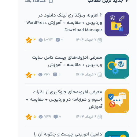
🔻 جدید ترین مطالب
مشاهده بلاگ
6 افزونه‌ رمزگذاری لینک دانلود در
وردپرس + مقایسه + آموزش WordPress
Download Manager
7 خرداد 1404
0
1,073
4
معرفی افزونه‌های ریست کامل سایت
وردپرس + مقایسه + آموزش
6 خرداد 1404
0
746
0
معرفی افزونه‌های جلوگیری از نظرات
اسپم و هرزنامه در وردپرس + مقایسه +
آموزش
6 خرداد 1404
0
739
5
دامین اتوریتی چیست و چگونه آن را