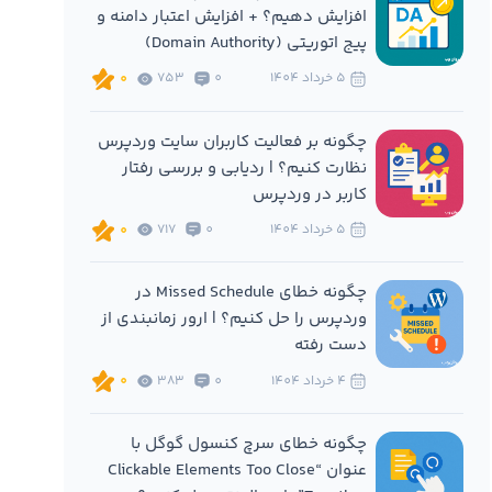
افزایش دهیم؟ + افزایش اعتبار دامنه و
پیج اتوریتی (Domain Authority)
5 خرداد 1404
0
753
0
چگونه بر فعالیت کاربران سایت وردپرس
نظارت کنیم؟ | ردیابی و بررسی رفتار
کاربر در وردپرس
5 خرداد 1404
0
717
0
چگونه خطای Missed Schedule در
وردپرس را حل کنیم؟ | ارور زمانبندی از
دست رفته
4 خرداد 1404
0
383
0
چگونه خطای سرچ کنسول گوگل با
عنوان “Clickable Elements Too Close