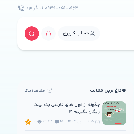
۰۹۳۶-۲۵۱-۰۱۶۴ (تلگرام)
حساب کاربری
🔥داغ ترین مطالب
مشاهده بلاگ
چگونه از غول های فارسی بک لینک
رایگان بگیریم ؟!!!
15 فروردين 1404
18
2,283
0