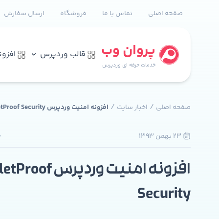
صفحه اصلی
تماس با ما
فروشگاه
ارسال سفارش
پروان وب
قالب وردپرس
افزو
خدمات حرفه ای وردپرس
/
/
صفحه اصلی
اخبار سایت
افزونه امنیت وردپرس BulletProof Security
23 بهمن 1393
0
افزونه امنیت وردپرس of
Security