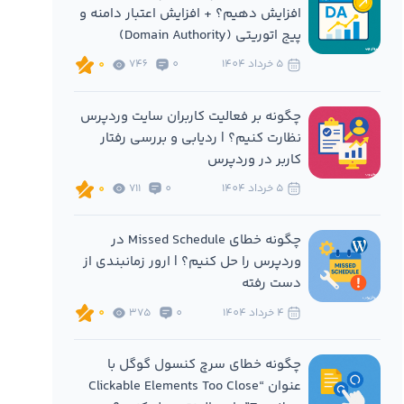
افزایش دهیم؟ + افزایش اعتبار دامنه و
پیج اتوریتی (Domain Authority)
5 خرداد 1404
0
746
0
چگونه بر فعالیت کاربران سایت وردپرس
نظارت کنیم؟ | ردیابی و بررسی رفتار
کاربر در وردپرس
5 خرداد 1404
0
711
0
چگونه خطای Missed Schedule در
وردپرس را حل کنیم؟ | ارور زمانبندی از
دست رفته
4 خرداد 1404
0
375
0
چگونه خطای سرچ کنسول گوگل با
عنوان “Clickable Elements Too Close