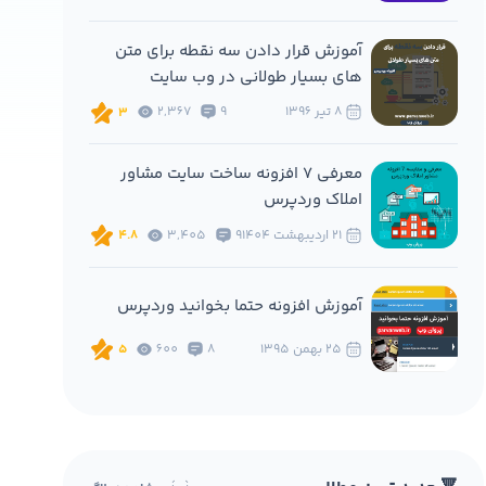
آموزش قرار دادن سه نقطه برای متن
های بسیار طولانی در وب سایت
8 تير 1396
9
2,367
3
معرفی 7 افزونه ساخت سایت مشاور
املاک وردپرس
21 ارديبهشت 1404
9
3,405
4.8
آموزش افزونه حتما بخوانید وردپرس
25 بهمن 1395
8
600
5