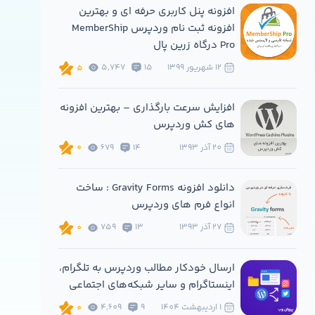
افزونه پنل کاربری حرفه ای و بهترین
افزونه ثبت نام وردپرس MemberShip
Pro درگاه زرین پال
12 شهريور 1399
15
5,747
5
افزایش سرعت بارگذاری – بهترین افزونه
های کش وردپرس
20 آذر 1393
14
679
0
دانلود افزونه Gravity Forms : ساخت
انواع فرم های وردپرس
27 آذر 1393
13
759
0
ارسال خودکار مطالب وردپرس به تلگرام،
اینستاگرام و سایر شبکه‌های اجتماعی
1 ارديبهشت 1404
9
4,609
0