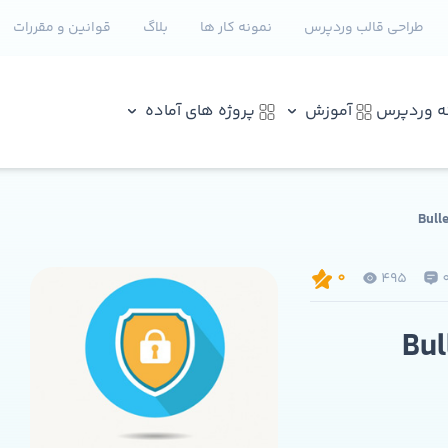
طراحی قالب وردپرس
نمونه کار ها
بلاگ
قوانین و مقررات
نه وردپرس
آموزش
پروژه های آماده
495
0
BulletPro