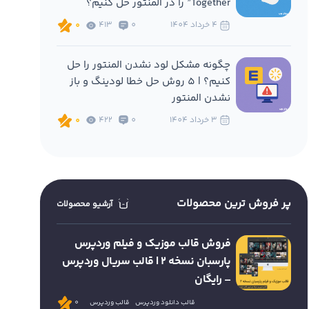
Together” را در المنتور حل کنیم؟
4 خرداد 1404
0
413
0
چگونه مشکل لود نشدن المنتور را حل
کنیم؟ | 5 روش حل خطا لودینگ و باز
نشدن المنتور
3 خرداد 1404
0
422
0
پر فروش ترین محصولات
آرشیو محصولات
فروش قالب موزیک و فیلم وردپرس
پارسبان نسخه 2 | قالب سریال وردپرس
– رایگان
قالب دانلود وردپرس
قالب وردپرس
0