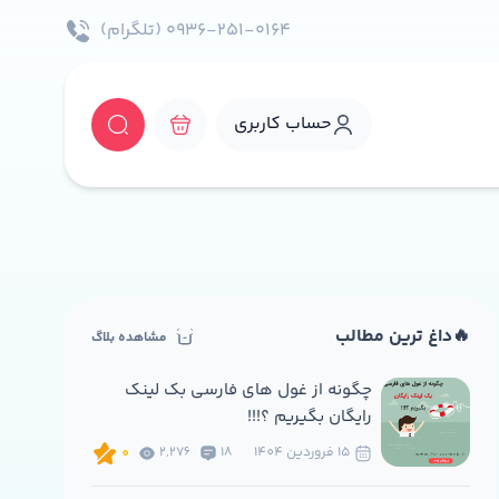
۰۹۳۶-۲۵۱-۰۱۶۴ (تلگرام)
حساب کاربری
🔥داغ ترین مطالب
مشاهده بلاگ
چگونه از غول های فارسی بک لینک
رایگان بگیریم ؟!!!
15 فروردين 1404
18
2,276
0