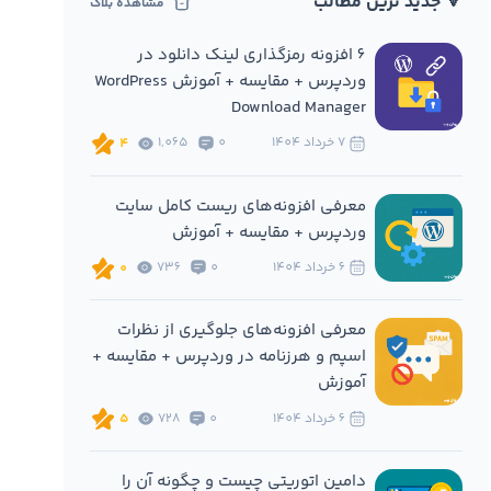
🔻 جدید ترین مطالب
مشاهده بلاگ
6 افزونه‌ رمزگذاری لینک دانلود در
وردپرس + مقایسه + آموزش WordPress
Download Manager
7 خرداد 1404
0
1,065
4
معرفی افزونه‌های ریست کامل سایت
وردپرس + مقایسه + آموزش
6 خرداد 1404
0
736
0
معرفی افزونه‌های جلوگیری از نظرات
اسپم و هرزنامه در وردپرس + مقایسه +
آموزش
6 خرداد 1404
0
728
5
دامین اتوریتی چیست و چگونه آن را