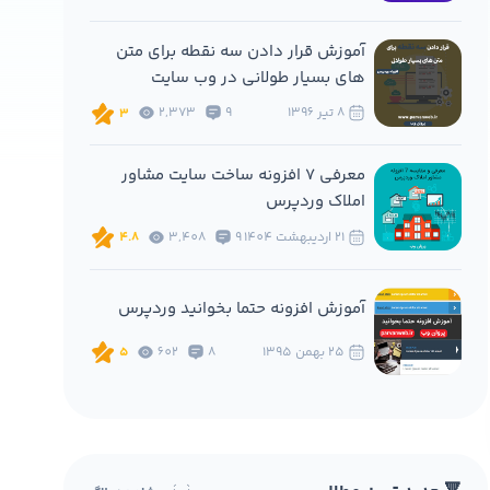
آموزش قرار دادن سه نقطه برای متن
های بسیار طولانی در وب سایت
8 تير 1396
9
2,373
3
معرفی 7 افزونه ساخت سایت مشاور
املاک وردپرس
21 ارديبهشت 1404
9
3,408
4.8
آموزش افزونه حتما بخوانید وردپرس
25 بهمن 1395
8
602
5