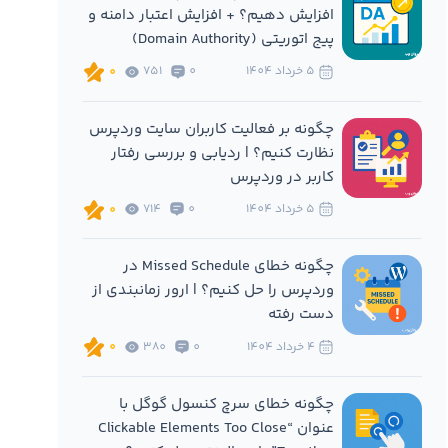
افزایش دهیم؟ + افزایش اعتبار دامنه و
پیج اتوریتی (Domain Authority)
5 خرداد 1404
0
751
0
چگونه بر فعالیت کاربران سایت وردپرس
نظارت کنیم؟ | ردیابی و بررسی رفتار
کاربر در وردپرس
5 خرداد 1404
0
714
0
چگونه خطای Missed Schedule در
وردپرس را حل کنیم؟ | ارور زمانبندی از
دست رفته
4 خرداد 1404
0
380
0
چگونه خطای سرچ کنسول گوگل با
عنوان “Clickable Elements Too Close