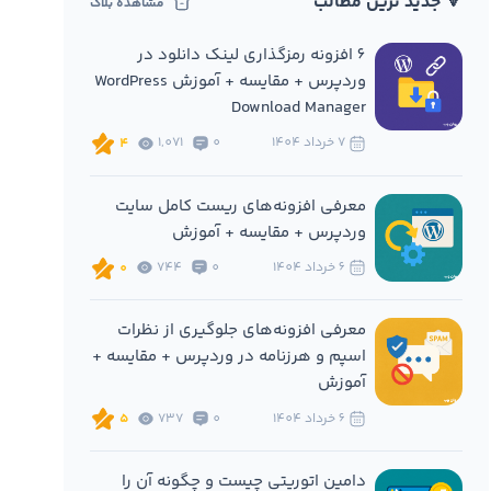
🔻 جدید ترین مطالب
مشاهده بلاگ
6 افزونه‌ رمزگذاری لینک دانلود در
وردپرس + مقایسه + آموزش WordPress
Download Manager
7 خرداد 1404
0
1,071
4
معرفی افزونه‌های ریست کامل سایت
وردپرس + مقایسه + آموزش
6 خرداد 1404
0
744
0
معرفی افزونه‌های جلوگیری از نظرات
اسپم و هرزنامه در وردپرس + مقایسه +
آموزش
6 خرداد 1404
0
737
5
دامین اتوریتی چیست و چگونه آن را