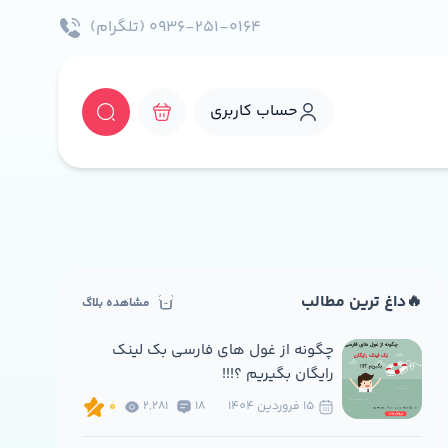
۰۹۳۶-۲۵۱-۰۱۶۴ (تلگرام)
حساب کاربری
🔥داغ ترین مطالب
مشاهده بلاگ
چگونه از غول های فارسی بک لینک
رایگان بگیریم ؟!!!
15 فروردين 1404
18
2,281
0