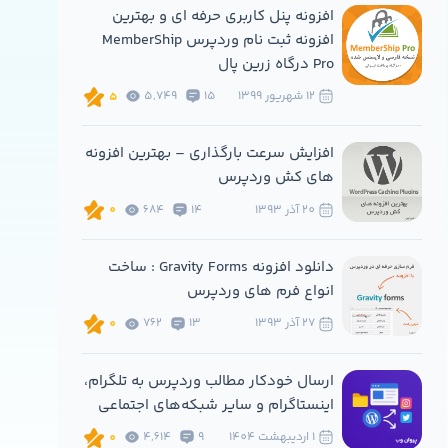
افزونه پنل کاربری حرفه ای و بهترین
افزونه ثبت نام وردپرس MemberShip
Pro درگاه زرین پال
12 شهريور 1399
15
5,749
5
افزایش سرعت بارگذاری – بهترین افزونه
های کش وردپرس
20 آذر 1393
14
684
0
دانلود افزونه Gravity Forms : ساخت
انواع فرم های وردپرس
27 آذر 1393
13
762
0
ارسال خودکار مطالب وردپرس به تلگرام،
اینستاگرام و سایر شبکه‌های اجتماعی
1 ارديبهشت 1404
9
4,614
0