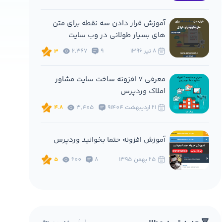
آموزش قرار دادن سه نقطه برای متن
های بسیار طولانی در وب سایت
8 تير 1396
9
2,367
3
معرفی 7 افزونه ساخت سایت مشاور
املاک وردپرس
21 ارديبهشت 1404
9
3,405
4.8
آموزش افزونه حتما بخوانید وردپرس
25 بهمن 1395
8
600
5