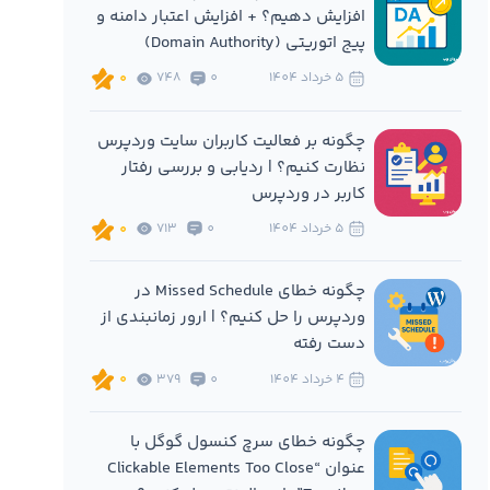
افزایش دهیم؟ + افزایش اعتبار دامنه و
پیج اتوریتی (Domain Authority)
5 خرداد 1404
0
748
0
چگونه بر فعالیت کاربران سایت وردپرس
نظارت کنیم؟ | ردیابی و بررسی رفتار
کاربر در وردپرس
5 خرداد 1404
0
713
0
چگونه خطای Missed Schedule در
وردپرس را حل کنیم؟ | ارور زمانبندی از
دست رفته
4 خرداد 1404
0
379
0
چگونه خطای سرچ کنسول گوگل با
عنوان “Clickable Elements Too Close