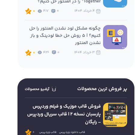
Together” را در المنتور حل کنیم؟
4 خرداد 1404
0
417
0
چگونه مشکل لود نشدن المنتور را حل
کنیم؟ | 5 روش حل خطا لودینگ و باز
نشدن المنتور
3 خرداد 1404
0
426
0
پر فروش ترین محصولات
آرشیو محصولات
فروش قالب موزیک و فیلم وردپرس
پارسبان نسخه 2 | قالب سریال وردپرس
– رایگان
قالب دانلود وردپرس
قالب وردپرس
0