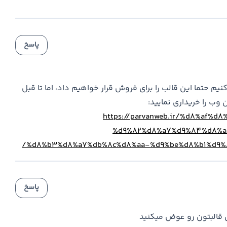
پاسخ
م حتما این قالب را برای فروش قرار خواهیم داد، اما تا قبل
 وب را خریداری نمایید:
https://parvanweb.ir/%d8%af%
%d9%82%d8%a7%d9%84%d8%a
%d8%b3%d8%a7%db%8c%d8%aa-%d9%be%d8%b1%d9%
پاسخ
ی قالبتون رو عوض میکنید