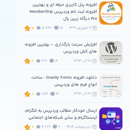
افزونه پنل کاربری حرفه ای و بهترین
افزونه ثبت نام وردپرس MemberShip
Pro درگاه زرین پال
12 شهريور 1399
15
5,748
5
افزایش سرعت بارگذاری – بهترین افزونه
های کش وردپرس
20 آذر 1393
14
679
0
دانلود افزونه Gravity Forms : ساخت
انواع فرم های وردپرس
27 آذر 1393
13
759
0
ارسال خودکار مطالب وردپرس به تلگرام،
اینستاگرام و سایر شبکه‌های اجتماعی
1 ارديبهشت 1404
9
4,609
0