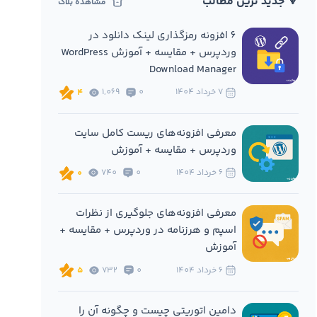
🔻 جدید ترین مطالب
مشاهده بلاگ
6 افزونه‌ رمزگذاری لینک دانلود در
وردپرس + مقایسه + آموزش WordPress
Download Manager
7 خرداد 1404
0
1,069
4
معرفی افزونه‌های ریست کامل سایت
وردپرس + مقایسه + آموزش
6 خرداد 1404
0
740
0
معرفی افزونه‌های جلوگیری از نظرات
اسپم و هرزنامه در وردپرس + مقایسه +
آموزش
6 خرداد 1404
0
732
5
دامین اتوریتی چیست و چگونه آن را