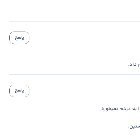
پاسخ
داد.
پاسخ
ا به دردم نمیخوره,
ستین.