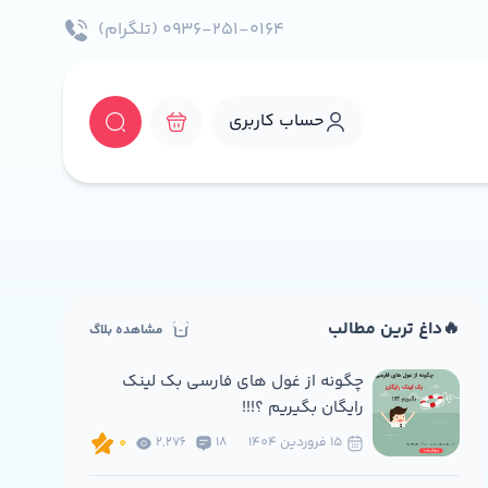
۰۹۳۶-۲۵۱-۰۱۶۴ (تلگرام)
حساب کاربری
🔥داغ ترین مطالب
مشاهده بلاگ
چگونه از غول های فارسی بک لینک
رایگان بگیریم ؟!!!
15 فروردين 1404
18
2,276
0