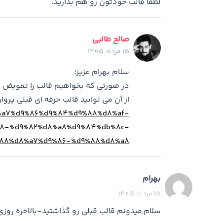
لطفا قالب خودتون رو هم بذارید.
صالح طالبی
15 مرداد 1405
سلام بهرام عزیز؛
در صورتی که بخواهیم قالب را تعویض کنی
از آن می توانید قالب حرفه ای قبلی پروان
d8%a7%d9%86%d9%84%d9%88%d8%af-
8-%d9%82%d8%a8%d9%84%db%8c-
88%d8%a7%d9%86-%d9%88%d8%a8/
بهرام
15 مرداد 1405
سلام,میدونم قالب قبلی رو گذاشتید-بالاخره روز