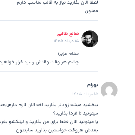
لطفا الان بذارید نیاز به قالب مناسب دارم
ممنون
صالح طالبی
15 مرداد 1405
سلام عزیز؛
چشم هر وقت وقتش رسید قرار خواهیم 
بهرام
15 مرداد 1405
ببخشید میشه زودتر بذارید اخه الان لازم دارم,بعد
میتونید تا فردا بذارید؟
یا میتونید الان فقط برای من بذارید و لینکشو بفر
بعدش هروقت خواستین بذارید سایتتون