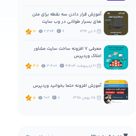
آموزش قرار دادن سه نقطه برای متن
های بسیار طولانی در وب سایت
8 تير 1396
9
2,374
3
معرفی 7 افزونه ساخت سایت مشاور
املاک وردپرس
21 ارديبهشت 1404
9
3,408
4.8
آموزش افزونه حتما بخوانید وردپرس
25 بهمن 1395
8
602
5