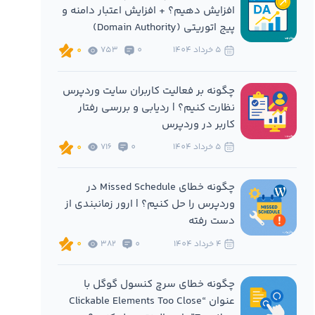
افزایش دهیم؟ + افزایش اعتبار دامنه و
پیج اتوریتی (Domain Authority)
5 خرداد 1404
0
753
0
چگونه بر فعالیت کاربران سایت وردپرس
نظارت کنیم؟ | ردیابی و بررسی رفتار
کاربر در وردپرس
5 خرداد 1404
0
716
0
چگونه خطای Missed Schedule در
وردپرس را حل کنیم؟ | ارور زمانبندی از
دست رفته
4 خرداد 1404
0
382
0
چگونه خطای سرچ کنسول گوگل با
عنوان “Clickable Elements Too Close