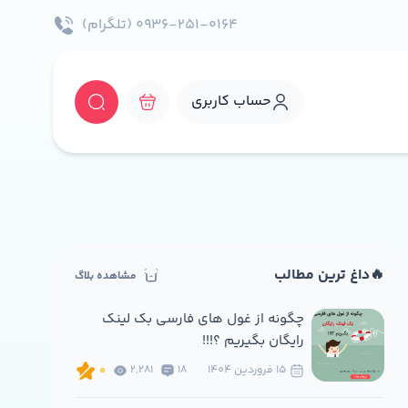
۰۹۳۶-۲۵۱-۰۱۶۴ (تلگرام)
حساب کاربری
🔥داغ ترین مطالب
مشاهده بلاگ
چگونه از غول های فارسی بک لینک
رایگان بگیریم ؟!!!
15 فروردين 1404
18
2,281
0