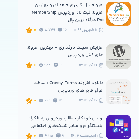
افزونه پنل کاربری حرفه ای و بهترین
افزونه ثبت نام وردپرس MemberShip
Pro درگاه زرین پال
12 شهريور 1399
15
5,749
5
افزایش سرعت بارگذاری – بهترین افزونه
های کش وردپرس
20 آذر 1393
14
684
0
دانلود افزونه Gravity Forms : ساخت
انواع فرم های وردپرس
27 آذر 1393
13
762
0
ارسال خودکار مطالب وردپرس به تلگرام،
اینستاگرام و سایر شبکه‌های اجتماعی
1 ارديبهشت 1404
9
4,615
0