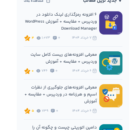
🔻 جدید ترین مطالب
مشاهده بلاگ
6 افزونه‌ رمزگذاری لینک دانلود در
وردپرس + مقایسه + آموزش WordPress
Download Manager
7 خرداد 1404
0
1,073
4
معرفی افزونه‌های ریست کامل سایت
وردپرس + مقایسه + آموزش
6 خرداد 1404
0
746
0
معرفی افزونه‌های جلوگیری از نظرات
اسپم و هرزنامه در وردپرس + مقایسه +
آموزش
6 خرداد 1404
0
739
5
دامین اتوریتی چیست و چگونه آن را