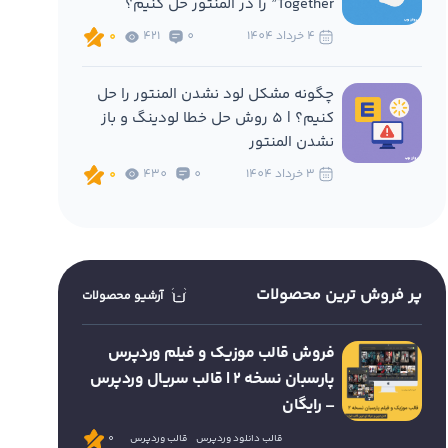
Together” را در المنتور حل کنیم؟
4 خرداد 1404
0
421
0
چگونه مشکل لود نشدن المنتور را حل
کنیم؟ | 5 روش حل خطا لودینگ و باز
نشدن المنتور
3 خرداد 1404
0
430
0
پر فروش ترین محصولات
آرشیو محصولات
فروش قالب موزیک و فیلم وردپرس
پارسبان نسخه 2 | قالب سریال وردپرس
– رایگان
قالب دانلود وردپرس
قالب وردپرس
0