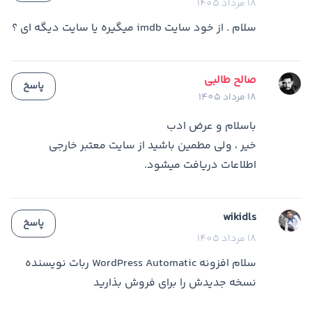
18 مرداد 1405
سلام . از خود سایت imdb میگیره یا سایت دیگه ای ؟
صالح طالبی
پاسخ
18 مرداد 1405
باسلام و عرض ادب
خیر ، ولی مطمین باشید از سایت معتبر خارجی
اطلاعات دریافت میشود.
wikidls
پاسخ
18 مرداد 1405
سلام افزونه WordPress Automatic ربات نویسنده
نسخه جدیدش را برای فروش بذارید