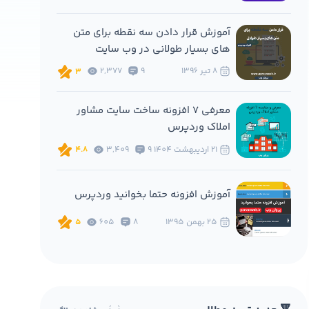
آموزش قرار دادن سه نقطه برای متن
های بسیار طولانی در وب سایت
8 تير 1396
9
2,377
3
معرفی 7 افزونه ساخت سایت مشاور
املاک وردپرس
21 ارديبهشت 1404
9
3,409
4.8
آموزش افزونه حتما بخوانید وردپرس
25 بهمن 1395
8
605
5