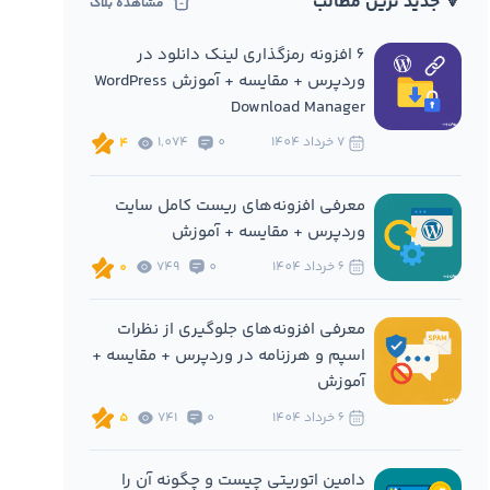
🔻 جدید ترین مطالب
مشاهده بلاگ
6 افزونه‌ رمزگذاری لینک دانلود در
وردپرس + مقایسه + آموزش WordPress
Download Manager
7 خرداد 1404
0
1,074
4
معرفی افزونه‌های ریست کامل سایت
وردپرس + مقایسه + آموزش
6 خرداد 1404
0
749
0
معرفی افزونه‌های جلوگیری از نظرات
اسپم و هرزنامه در وردپرس + مقایسه +
آموزش
6 خرداد 1404
0
741
5
دامین اتوریتی چیست و چگونه آن را