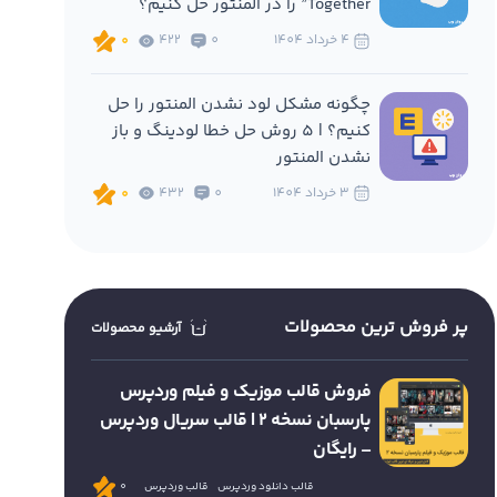
Together” را در المنتور حل کنیم؟
4 خرداد 1404
0
422
0
چگونه مشکل لود نشدن المنتور را حل
کنیم؟ | 5 روش حل خطا لودینگ و باز
نشدن المنتور
3 خرداد 1404
0
432
0
پر فروش ترین محصولات
آرشیو محصولات
فروش قالب موزیک و فیلم وردپرس
پارسبان نسخه 2 | قالب سریال وردپرس
– رایگان
قالب دانلود وردپرس
قالب وردپرس
0