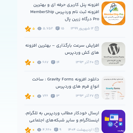
افزونه پنل کاربری حرفه ای و بهترین
افزونه ثبت نام وردپرس MemberShip
Pro درگاه زرین پال
12 شهريور 1399
15
5,752
5
افزایش سرعت بارگذاری – بهترین افزونه
های کش وردپرس
20 آذر 1393
14
687
0
دانلود افزونه Gravity Forms : ساخت
انواع فرم های وردپرس
27 آذر 1393
13
766
0
ارسال خودکار مطالب وردپرس به تلگرام،
اینستاگرام و سایر شبکه‌های اجتماعی
1 ارديبهشت 1404
9
4,620
0