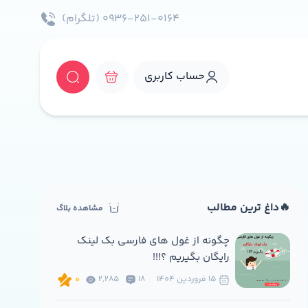
۰۹۳۶-۲۵۱-۰۱۶۴ (تلگرام)
حساب کاربری
🔥داغ ترین مطالب
مشاهده بلاگ
چگونه از غول های فارسی بک لینک
رایگان بگیریم ؟!!!
15 فروردين 1404
18
2,285
0