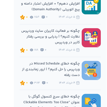
افزایش دهیم؟ + افزایش اعتبار دامنه و
پیج اتوریتی (Domain Authority)
5 خرداد 1404
0
756
0
چگونه بر فعالیت کاربران سایت وردپرس
نظارت کنیم؟ | ردیابی و بررسی رفتار
کاربر در وردپرس
5 خرداد 1404
0
718
0
چگونه خطای Missed Schedule در
وردپرس را حل کنیم؟ | ارور زمانبندی از
دست رفته
4 خرداد 1404
0
384
0
چگونه خطای سرچ کنسول گوگل با
عنوان “Clickable Elements Too Close