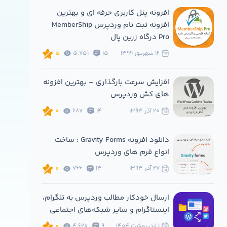
افزونه پنل کاربری حرفه ای و بهترین
افزونه ثبت نام وردپرس MemberShip
Pro درگاه زرین پال
12 شهريور 1399
15
5,751
5
افزایش سرعت بارگذاری – بهترین افزونه
های کش وردپرس
20 آذر 1393
14
687
0
دانلود افزونه Gravity Forms : ساخت
انواع فرم های وردپرس
27 آذر 1393
13
766
0
ارسال خودکار مطالب وردپرس به تلگرام،
اینستاگرام و سایر شبکه‌های اجتماعی
1 ارديبهشت 1404
9
4,620
0