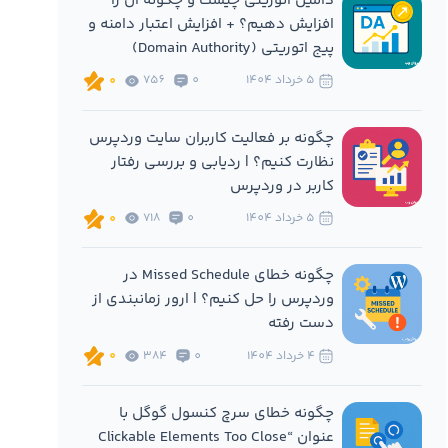
دامین اتوریتی چیست و چگونه آن را
افزایش دهیم؟ + افزایش اعتبار دامنه و
پیج اتوریتی (Domain Authority)
5 خرداد 1404
0
756
0
چگونه بر فعالیت کاربران سایت وردپرس
نظارت کنیم؟ | ردیابی و بررسی رفتار
کاربر در وردپرس
5 خرداد 1404
0
718
0
چگونه خطای Missed Schedule در
وردپرس را حل کنیم؟ | ارور زمانبندی از
دست رفته
4 خرداد 1404
0
384
0
چگونه خطای سرچ کنسول گوگل با
عنوان “Clickable Elements Too Close