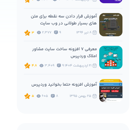
آموزش قرار دادن سه نقطه برای متن
های بسیار طولانی در وب سایت
8 تير 1396
9
2,377
3
معرفی 7 افزونه ساخت سایت مشاور
املاک وردپرس
21 ارديبهشت 1404
9
3,409
4.8
آموزش افزونه حتما بخوانید وردپرس
25 بهمن 1395
8
605
5