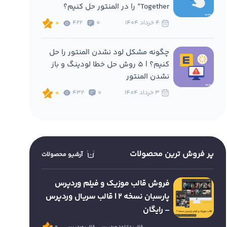
Together” را در المنتور حل کنیم؟
4 خرداد 1404
0
422
0
چگونه مشکل لود نشدن المنتور را حل
کنیم؟ | 5 روش حل خطا لودینگ و باز
نشدن المنتور
3 خرداد 1404
0
432
0
پر فروش ترین محصولات
آرشیو محصولات
فروش قالب موزیک و فیلم وردپرس
پارسبان نسخه 2 | قالب سریال وردپرس
– رایگان
قالب دانلود وردپرس
قالب وردپرس
0