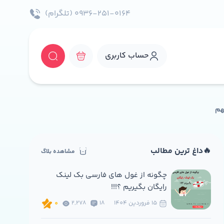
۰۹۳۶-۲۵۱-۰۱۶۴ (تلگرام)
حساب کاربری
هم
🔥داغ ترین مطالب
مشاهده بلاگ
چگونه از غول های فارسی بک لینک
رایگان بگیریم ؟!!!
15 فروردين 1404
18
2,278
0