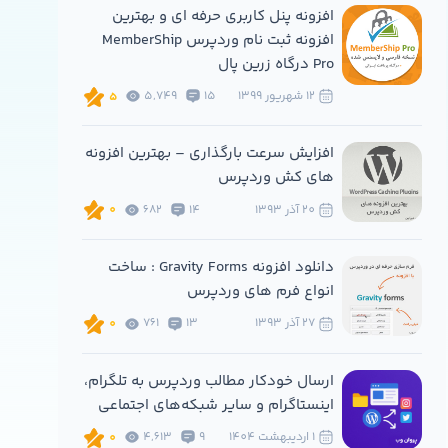
افزونه پنل کاربری حرفه ای و بهترین
افزونه ثبت نام وردپرس MemberShip
Pro درگاه زرین پال
12 شهريور 1399
15
5,749
5
افزایش سرعت بارگذاری – بهترین افزونه
های کش وردپرس
20 آذر 1393
14
682
0
دانلود افزونه Gravity Forms : ساخت
انواع فرم های وردپرس
27 آذر 1393
13
761
0
ارسال خودکار مطالب وردپرس به تلگرام،
اینستاگرام و سایر شبکه‌های اجتماعی
1 ارديبهشت 1404
9
4,613
0