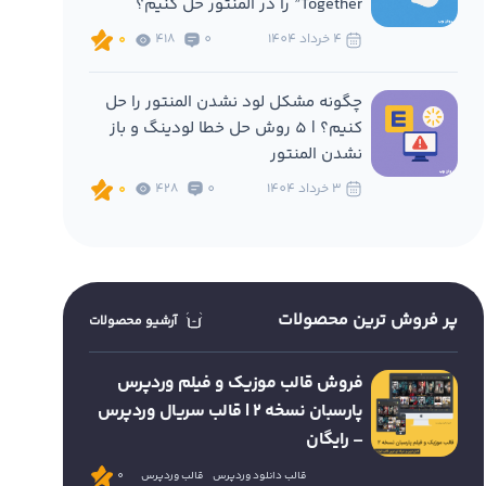
Together” را در المنتور حل کنیم؟
4 خرداد 1404
0
418
0
چگونه مشکل لود نشدن المنتور را حل
کنیم؟ | 5 روش حل خطا لودینگ و باز
نشدن المنتور
3 خرداد 1404
0
428
0
پر فروش ترین محصولات
آرشیو محصولات
فروش قالب موزیک و فیلم وردپرس
پارسبان نسخه 2 | قالب سریال وردپرس
– رایگان
قالب دانلود وردپرس
قالب وردپرس
0