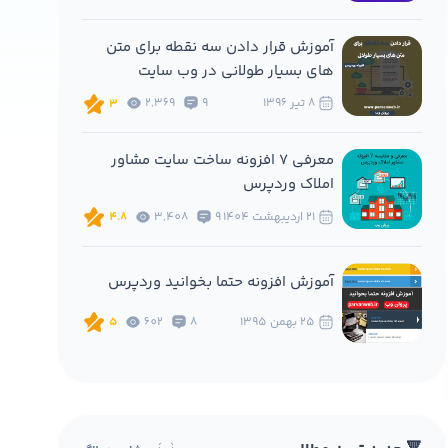
آموزش قرار دادن سه نقطه برای متن
های بسیار طولانی در وب سایت
8 تير 1396
9
2,369
3
معرفی 7 افزونه ساخت سایت مشاور
املاک وردپرس
21 ارديبهشت 1404
9
3,408
4.8
آموزش افزونه حتما بخوانید وردپرس
25 بهمن 1395
8
602
5