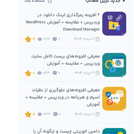
🔻 جدید ترین مطالب
مشاهده بلاگ
6 افزونه‌ رمزگذاری لینک دانلود در
وردپرس + مقایسه + آموزش WordPress
Download Manager
7 خرداد 1404
0
1,071
4
معرفی افزونه‌های ریست کامل سایت
وردپرس + مقایسه + آموزش
6 خرداد 1404
0
743
0
معرفی افزونه‌های جلوگیری از نظرات
اسپم و هرزنامه در وردپرس + مقایسه +
آموزش
6 خرداد 1404
0
733
5
دامین اتوریتی چیست و چگونه آن را