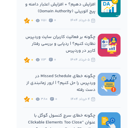
افزایش دهیم؟ + افزایش اعتبار دامنه و
پیج اتوریتی (Domain Authority)
5 خرداد 1404
0
751
0
چگونه بر فعالیت کاربران سایت وردپرس
نظارت کنیم؟ | ردیابی و بررسی رفتار
کاربر در وردپرس
5 خرداد 1404
0
713
0
چگونه خطای Missed Schedule در
وردپرس را حل کنیم؟ | ارور زمانبندی از
دست رفته
4 خرداد 1404
0
380
0
چگونه خطای سرچ کنسول گوگل با
عنوان “Clickable Elements Too Close