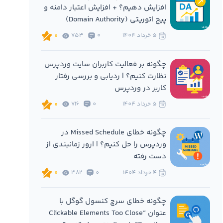
افزایش دهیم؟ + افزایش اعتبار دامنه و
پیج اتوریتی (Domain Authority)
5 خرداد 1404
0
753
0
چگونه بر فعالیت کاربران سایت وردپرس
نظارت کنیم؟ | ردیابی و بررسی رفتار
کاربر در وردپرس
5 خرداد 1404
0
716
0
چگونه خطای Missed Schedule در
وردپرس را حل کنیم؟ | ارور زمانبندی از
دست رفته
4 خرداد 1404
0
382
0
چگونه خطای سرچ کنسول گوگل با
عنوان “Clickable Elements Too Close