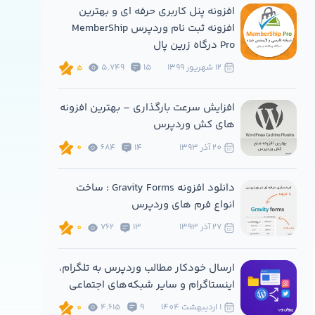
افزونه پنل کاربری حرفه ای و بهترین
افزونه ثبت نام وردپرس MemberShip
Pro درگاه زرین پال
12 شهريور 1399
15
5,749
5
افزایش سرعت بارگذاری – بهترین افزونه
های کش وردپرس
20 آذر 1393
14
684
0
دانلود افزونه Gravity Forms : ساخت
انواع فرم های وردپرس
27 آذر 1393
13
762
0
ارسال خودکار مطالب وردپرس به تلگرام،
اینستاگرام و سایر شبکه‌های اجتماعی
1 ارديبهشت 1404
9
4,615
0