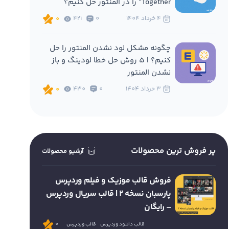
Together” را در المنتور حل کنیم؟
4 خرداد 1404
0
421
0
چگونه مشکل لود نشدن المنتور را حل
کنیم؟ | 5 روش حل خطا لودینگ و باز
نشدن المنتور
3 خرداد 1404
0
430
0
پر فروش ترین محصولات
آرشیو محصولات
فروش قالب موزیک و فیلم وردپرس
پارسبان نسخه 2 | قالب سریال وردپرس
– رایگان
قالب دانلود وردپرس
قالب وردپرس
0