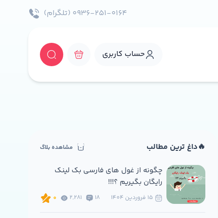
۰۹۳۶-۲۵۱-۰۱۶۴ (تلگرام)
حساب کاربری
🔥داغ ترین مطالب
مشاهده بلاگ
چگونه از غول های فارسی بک لینک
رایگان بگیریم ؟!!!
15 فروردين 1404
18
2,281
0