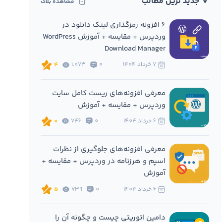
🔻 جدید ترین مطالب
مشاهده بلاگ
6 افزونه‌ رمزگذاری لینک دانلود در
وردپرس + مقایسه + آموزش WordPress
Download Manager
7 خرداد 1404
0
1,073
4
معرفی افزونه‌های ریست کامل سایت
وردپرس + مقایسه + آموزش
6 خرداد 1404
0
746
0
معرفی افزونه‌های جلوگیری از نظرات
اسپم و هرزنامه در وردپرس + مقایسه +
آموزش
6 خرداد 1404
0
739
5
دامین اتوریتی چیست و چگونه آن را