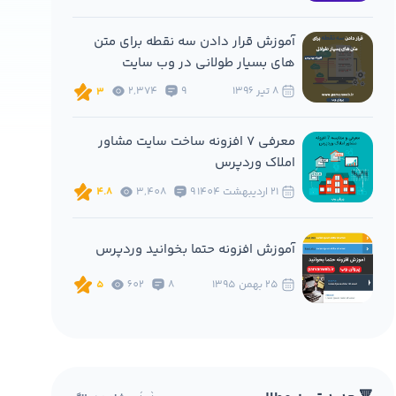
آموزش قرار دادن سه نقطه برای متن
های بسیار طولانی در وب سایت
8 تير 1396
9
2,374
3
معرفی 7 افزونه ساخت سایت مشاور
املاک وردپرس
21 ارديبهشت 1404
9
3,408
4.8
آموزش افزونه حتما بخوانید وردپرس
25 بهمن 1395
8
602
5