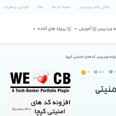
طراحی قالب وردپرس
نمونه کار ها
بلاگ
قوانین و مقررات
نه وردپرس
آموزش
پروژه های آماده
فزونه وردپرس کدهای امنیتی کپچا
510
0
منیتی