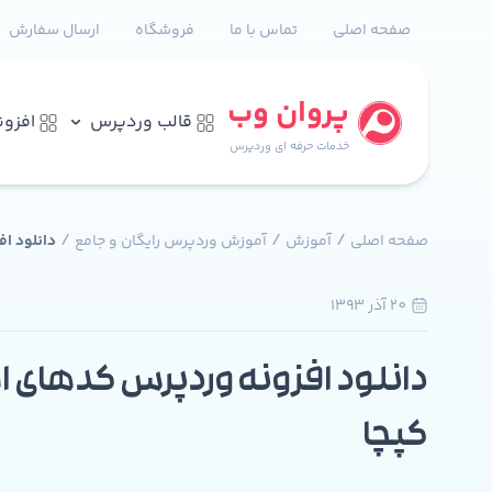
صفحه اصلی
تماس با ما
فروشگاه
ارسال سفارش
پروان وب
قالب وردپرس
افزو
خدمات حرفه ای وردپرس
/
/
/
صفحه اصلی
آموزش
آموزش وردپرس رایگان و جامع
دانلود ا
20 آذر 1393
0
دانلود افزونه وردپرس کدهای ا
کپچا