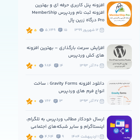
افزونه پنل کاربری حرفه ای و بهترین
افزونه ثبت نام وردپرس MemberShip
Pro درگاه زرین پال
12 شهريور 1399
15
5,749
5
افزایش سرعت بارگذاری – بهترین افزونه
های کش وردپرس
20 آذر 1393
14
684
0
دانلود افزونه Gravity Forms : ساخت
انواع فرم های وردپرس
27 آذر 1393
13
762
0
ارسال خودکار مطالب وردپرس به تلگرام،
اینستاگرام و سایر شبکه‌های اجتماعی
1 ارديبهشت 1404
9
4,614
0