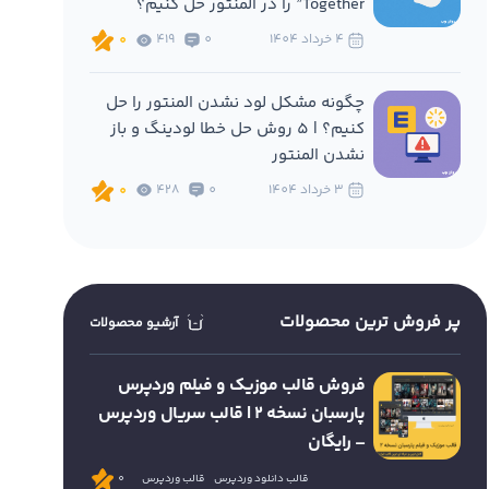
Together” را در المنتور حل کنیم؟
4 خرداد 1404
0
419
0
چگونه مشکل لود نشدن المنتور را حل
کنیم؟ | 5 روش حل خطا لودینگ و باز
نشدن المنتور
3 خرداد 1404
0
428
0
پر فروش ترین محصولات
آرشیو محصولات
فروش قالب موزیک و فیلم وردپرس
پارسبان نسخه 2 | قالب سریال وردپرس
– رایگان
قالب دانلود وردپرس
قالب وردپرس
0