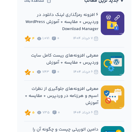
🔻 جدید ترین مطالب
مشاهده بلاگ
6 افزونه‌ رمزگذاری لینک دانلود در
وردپرس + مقایسه + آموزش WordPress
Download Manager
7 خرداد 1404
0
1,071
4
معرفی افزونه‌های ریست کامل سایت
وردپرس + مقایسه + آموزش
6 خرداد 1404
0
743
0
معرفی افزونه‌های جلوگیری از نظرات
اسپم و هرزنامه در وردپرس + مقایسه +
آموزش
6 خرداد 1404
0
735
5
دامین اتوریتی چیست و چگونه آن را