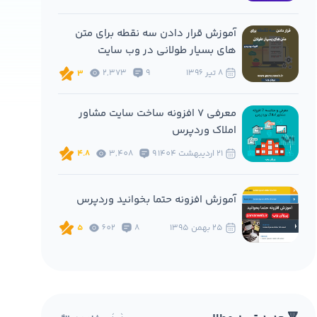
آموزش قرار دادن سه نقطه برای متن
های بسیار طولانی در وب سایت
8 تير 1396
9
2,373
3
معرفی 7 افزونه ساخت سایت مشاور
املاک وردپرس
21 ارديبهشت 1404
9
3,408
4.8
آموزش افزونه حتما بخوانید وردپرس
25 بهمن 1395
8
602
5