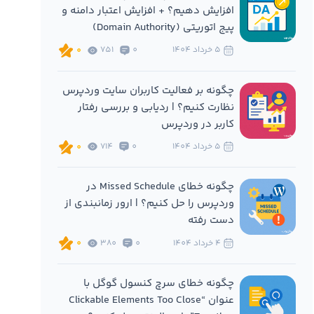
افزایش دهیم؟ + افزایش اعتبار دامنه و
پیج اتوریتی (Domain Authority)
5 خرداد 1404
0
751
0
چگونه بر فعالیت کاربران سایت وردپرس
نظارت کنیم؟ | ردیابی و بررسی رفتار
کاربر در وردپرس
5 خرداد 1404
0
714
0
چگونه خطای Missed Schedule در
وردپرس را حل کنیم؟ | ارور زمانبندی از
دست رفته
4 خرداد 1404
0
380
0
چگونه خطای سرچ کنسول گوگل با
عنوان “Clickable Elements Too Close