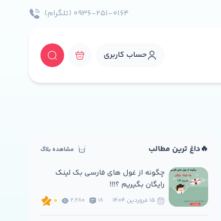
۰۹۳۶-۲۵۱-۰۱۶۴ (تلگرام)
حساب کاربری
🔥داغ ترین مطالب
مشاهده بلاگ
چگونه از غول های فارسی بک لینک
رایگان بگیریم ؟!!!
15 فروردين 1404
18
2,280
0