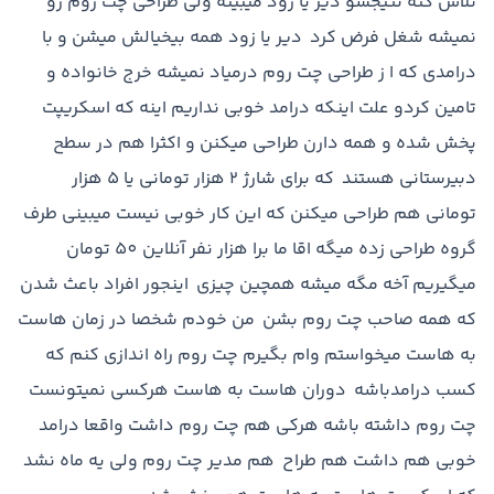
تلاش کنه نتيجشو دير يا زود ميبينه ولي طراحي چت روم رو
نميشه شغل فرض کرد دير يا زود همه بيخيالش ميشن و با
درامدي که ا ز طراحي چت روم درمياد نميشه خرج خانواده و
تامين کردو علت اينکه درامد خوبي نداريم اينه که اسکريپت
پخش شده و همه دارن طراحي ميکنن و اکثرا هم در سطح
دبيرستاني هستند که براي شارژ 2 هزار توماني يا 5 هزار
توماني هم طراحي ميکنن که اين کار خوبي نيست ميبيني طرف
گروه طراحي زده ميگه اقا ما برا هزار نفر آنلاين 50 تومان
ميگيريم آخه مگه ميشه همچين چيزي اينجور افراد باعث شدن
که همه صاحب چت روم بشن من خودم شخصا در زمان هاست
به هاست ميخواستم وام بگيرم چت روم راه اندازي کنم که
کسب درامدباشه دوران هاست به هاست هرکسي نميتونست
چت روم داشته باشه هرکي هم چت روم داشت واقعا درامد
خوبي هم داشت هم طراح هم مدير چت روم ولي يه ماه نشد