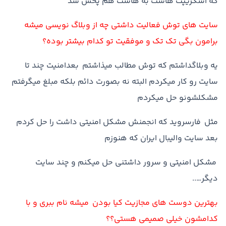
که اسکريپت هاست به هاست هم پخش شد
سايت هاي توش فعاليت داشتي چه از وبلاگ نويسي ميشه
برامون بگي تک تک و موفقيت تو کدام بيشتر بوده؟
يه وبلاگداشتم که توش مطالب ميذاشتم بعدامنيت چند تا
سايت رو کار ميکردم البته نه بصورت دائم بلکه مبلغ ميگرفتم
مشکلشونو حل ميکردم
مثل فارسرويد که انجمنش مشکل امنيتي داشت را حل کردم
بعد سايت واليبال ايران که هنوزم
مشکل امنيتي و سرور داشتني حل ميکنم و چند سايت
ديگر…..
بهترين دوست هاي مجازيت کيا بودن ميشه نام ببري و با
کدامشون خيلي صميمي هستي؟؟