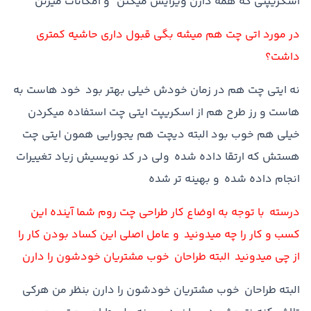
اسکريپتي که همه دارن ويرايش ميکنن و امکانات ميزنن
در مورد اتي چت هم ميشه بگي قبول داري حاشيه کمتري
داشت؟
نه ايتي چت هم در زمان خودش خيلي بهتر بود خود هاست به
هاست و رز طرح هم از اسکريپت ايتي چت استفاده ميکردن
خيلي هم خوب بود البته ديچت هم يجورايي همون ايتي چت
هستش که ارتقا داده شده ولي در کد نويسيش زياد تغييرات
انجام داده شده و بهينه تر شده
درسته با توجه به اوضاع کار طراحي چت روم شما آينده اين
کسب و کار را چه ميدونيد و عامل اصلي اين کساد بودن کار را
از چي ميدونيد البته طراحان خوب مشتريان خودشون را دارن
البته طراحان خوب مشتريان خودشون را دارن بنظر من هرکي