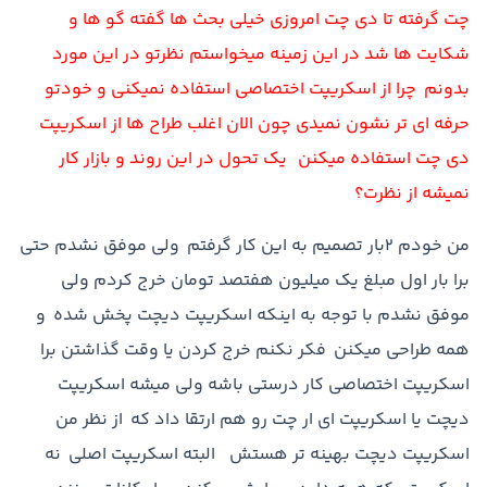
چت گرفته تا دي چت امروزي خيلي بحث ها گفته گو ها و
شکايت ها شد در اين زمينه ميخواستم نظرتو در اين مورد
بدونم چرا از اسکريپت اختصاصي استفاده نميکني و خودتو
حرفه اي تر نشون نميدي چون الان اغلب طراح ها از اسکريپت
دي چت استفاده ميکنن يک تحول در اين روند و بازار کار
نميشه از نظرت؟
من خودم 2بار تصمیم به این کار گرفتم ولی موفق نشدم حتي
برا بار اول مبلغ يک ميليون هفتصد تومان خرج کردم ولي
موفق نشدم با توجه به اينکه اسکريپت ديچت پخش شده و
همه طراحي ميکنن فکر نکنم خرج کردن يا وقت گذاشتن برا
اسکريپت اختصاصي کار درستي باشه ولي ميشه اسکريپت
ديچت يا اسکريپت اي ار چت رو هم ارتقا داد که از نظر من
اسکريپت ديچت بهينه تر هستش البته اسکريپت اصلي نه