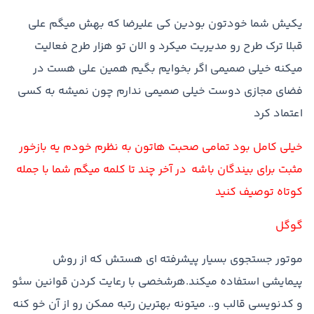
يکيش شما خودتون بودين کي عليرضا که بهش ميگم علي
قبلا ترک طرح رو مديريت ميکرد و الان تو هزار طرح فعاليت
ميکنه خيلي صميمي اگر بخوايم بگيم همين علي هست در
فضاي مجازي دوست خيلي صميمي ندارم چون نميشه به کسي
اعتماد کرد
خيلي کامل بود تمامي صحبت هاتون به نظرم خودم يه بازخور
مثبت براي بيندگان باشه در آخر چند تا کلمه ميگم شما با جمله
کوتاه توصيف کنيد
گوگل
موتور جستجوي بسيار پيشرفته اي هستش که از روش
پيمايشي استفاده ميکند.هرشخصي با رعايت کردن قوانين سئو
و کدنويسي قالب و.. ميتونه بهترين رتبه ممکن رو از آن خو کنه