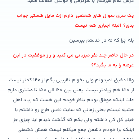
درس هام ميرسم يا سرگرمي و خوندن مطالب مفيد
يک سري سوال هاي شخصي دارم ازت مايل هستي جواب
بدي؟ البته اجباري هم نيست
بله چرا که نه در خدمتم بپرسين
در حال حاضر چند نفر ميزباني مي کنيد و راز موفقيت در اين
عرصه را به ما بگيد؟؟
والا دقيق نميدونم ولي بخوام تقريبي بگم از 120 کمتر نيست
از 150 هم زيادتر نيست يعني بين 120 الي 150 تا مشتري دارم
علت اينکه موفق بودم بنظر خودم اين هست که زياد اهل
حشيه نيستم يعني زماني که سايت نفس طرح رو داشتم با
خيليا کل کل داشتم ولي يکم که گذشت ديدم اينا چيزي جز
اينکه برا خودم دشمن جمع ميکنم نيست همش دشمني