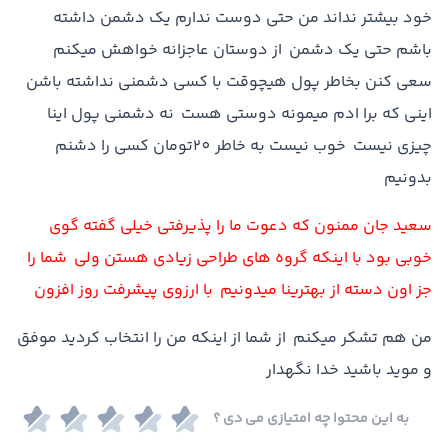
خود بيشتر نداند من حتي دوست ندارم يک دشمن داشته
باشم حتي يک دشمن از دوستان عاجزانه خواهش ميکنم
سعي کنن بخاطر پول هيچوقت با کسي دشمني نداشته باشن
ايني که برا ادم ميمونه دوستي هست نه دشمني پول اينا
چيزي نيست خوب نيست به خاطر 20تومان کسي را دشنم
بدونيم
سعيد جان ممنون که دعوت ما را پذيرفتي خيلي گفته گوي
خوبي بود با اينکه گروه هاي طراحي زيادي هستن ولي شما را
جز اون دسته از بهترينا میدونیم با ارزوي پيشرفت روز افزون
من هم تشکر میکنم از شما از اینکه من را انتخاب کردید موفق
و مويد باشيد خدا نگهدار
به این محتوا چه امتیازی می دی ؟