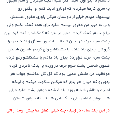
داشتم با اينو اون البته اکثرا بقيه اذيت ميکردن و منم مجبورا
يه سري کارها ميکردم که اونارو اذيت کنم و ايگنور رو
پيشنهاد ميدم خيلي از دوستان ميگن ياوري مغرور هستش
ولي نه عزيز من مغرور نيستم شايد براي همه کمک نکنم ولي
برا چند نفر کمک کردم ادمي نيستن که کمکشون کنم فردا برن
پشت سرم حرف در بيارن تا حالا از اينجور مسائل زياد ديدم برا
گروهي چيزي ياد دادم يا مشکلشو رفع کردم همون شخص
پشت سرم حرف دراورده چيزي ياد دادم يا مشکلشو رفع کردم
همون شخص پشت سرم حرف دراورده يا اينکه نامردي کرده
موفقيت من علتش همين بود که کل کل نداشتم جواب هر
بدي رو که ميدن هر بدي که ميکنن سکوت ميکنم و اينکه
امنيت و تلاش شبانه روزي باعث شده موفق بشم شايد خيلي
هم موفق نباشم ولي جز کسايي هستم که موفق هستن
در اين چند ساله در زمينه چت خيلي اتفاق ها پيش اومد از اتي