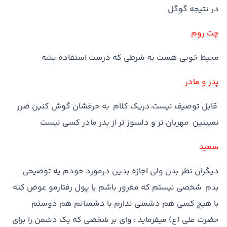
در نتيجه گوگل
چت روم
محيط خوبي هست به شرطي که درست استفاده بشه
پدر و مادر
قابل توصيف نيست.دريک کلام به حرفشان گوش کنين ضرر
نميبنين مهربان تر و دلسوز تر از پدر مادر کسي نيست
سعید
ديگران نظر بدن ولي اجازه بدين درمورد خودم يه توضيحي
بدم شخصي نيستم که مغرور باشم يا پول رفتارمو عوض کنه
با هيچ کسي هم دشمني ندارم با دشمنانم هم دوستم
حضرت علي (ع) ميفرمايد : واي بر شخصي که يک دشمن را براي