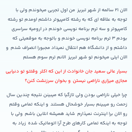
الان 21 سالمه از شهر تبريز من اول تجربي ميخوندم ولي با
توجه به علاقه اي که به رشته کامپيوتر داشتم اومدم تو رشته
کامپيوتر و سه ترم برنامه نويسي خوندم در اروميه سراسري
بودم 3 ترم برنامه نويسي خوندم و باتوجه به موقعيتي که
داشتم و از دانشگاه هم انتقال نميداد مجبورا انصراف شدم و
الان ايتي ميخونم تو شهر تبريز الانم ترم سوم هستم
بسیار عالی سعيد جان خانوادت از اين که اکثر وقتتو تو دنيايي
مجازي ميزاري ناراضي نيستن و بخوان سرزنشت کنن؟
چرا خيلي ناراضي بودن ولي تازگيا که ميبينن نتيجه چندين سال
زحمت رو ميبينم بسيار خوشحال هستند و اينکه تمامي وقتم
رو الان برا اينترنت نميذارم شايد هميشه انلاين باشم ولي با
توجه به اينکه تمامي کارهاي طرح آرا اتوماتيک شده زياد به