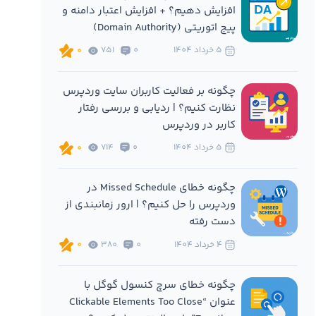
افزایش دهیم؟ + افزایش اعتبار دامنه و
پیج اتوریتی (Domain Authority)
5 خرداد 1404
0
751
0
چگونه بر فعالیت کاربران سایت وردپرس
نظارت کنیم؟ | ردیابی و بررسی رفتار
کاربر در وردپرس
5 خرداد 1404
0
714
0
چگونه خطای Missed Schedule در
وردپرس را حل کنیم؟ | ارور زمانبندی از
دست رفته
4 خرداد 1404
0
380
0
چگونه خطای سرچ کنسول گوگل با
عنوان “Clickable Elements Too Close