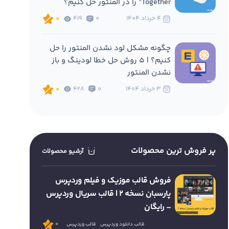
Together” را در المنتور حل کنیم؟
4 خرداد 1404
0
419
0
چگونه مشکل لود نشدن المنتور را حل
کنیم؟ | 5 روش حل خطا لودینگ و باز
نشدن المنتور
3 خرداد 1404
0
428
0
پر فروش ترین محصولات
آرشیو محصولات
فروش قالب موزیک و فیلم وردپرس
پارسبان نسخه 2 | قالب سریال وردپرس
– رایگان
قالب دانلود وردپرس
قالب وردپرس
0