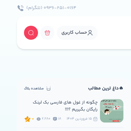
۰۹۳۶-۲۵۱-۰۱۶۴ (تلگرام)
حساب کاربری
🔥داغ ترین مطالب
مشاهده بلاگ
چگونه از غول های فارسی بک لینک
رایگان بگیریم ؟!!!
15 فروردين 1404
18
2,280
0