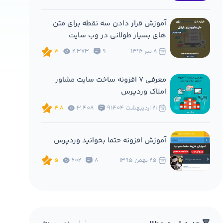
آموزش قرار دادن سه نقطه برای متن
های بسیار طولانی در وب سایت
8 تير 1396
9
2,373
3
معرفی 7 افزونه ساخت سایت مشاور
املاک وردپرس
21 ارديبهشت 1404
9
3,408
4.8
آموزش افزونه حتما بخوانید وردپرس
25 بهمن 1395
8
602
5