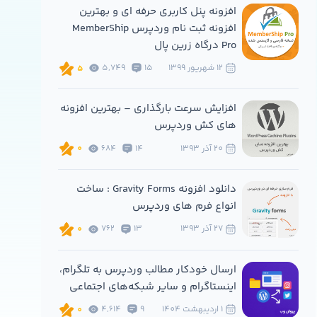
افزونه پنل کاربری حرفه ای و بهترین
افزونه ثبت نام وردپرس MemberShip
Pro درگاه زرین پال
12 شهريور 1399
15
5,749
5
افزایش سرعت بارگذاری – بهترین افزونه
های کش وردپرس
20 آذر 1393
14
684
0
دانلود افزونه Gravity Forms : ساخت
انواع فرم های وردپرس
27 آذر 1393
13
762
0
ارسال خودکار مطالب وردپرس به تلگرام،
اینستاگرام و سایر شبکه‌های اجتماعی
1 ارديبهشت 1404
9
4,614
0