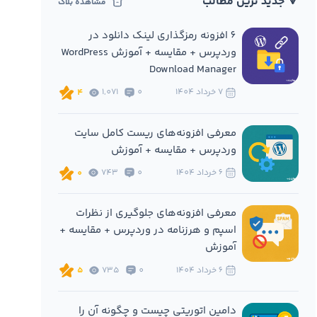
🔻 جدید ترین مطالب
مشاهده بلاگ
6 افزونه‌ رمزگذاری لینک دانلود در
وردپرس + مقایسه + آموزش WordPress
Download Manager
7 خرداد 1404
0
1,071
4
معرفی افزونه‌های ریست کامل سایت
وردپرس + مقایسه + آموزش
6 خرداد 1404
0
743
0
معرفی افزونه‌های جلوگیری از نظرات
اسپم و هرزنامه در وردپرس + مقایسه +
آموزش
6 خرداد 1404
0
735
5
دامین اتوریتی چیست و چگونه آن را