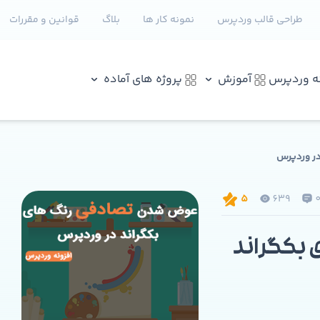
طراحی قالب وردپرس
نمونه کار ها
بلاگ
قوانین و مقررات
نه وردپرس
آموزش
پروژه های آماده
ر وردپرس
639
5
بکگراند