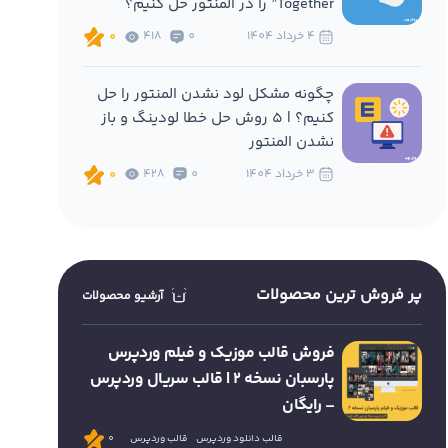
Together” را در المنتور حل کنیم؟
4 خرداد 1404
0
418
0
چگونه مشکل لود نشدن المنتور را حل
کنیم؟ | 5 روش حل خطا لودینگ و باز
نشدن المنتور
3 خرداد 1404
0
428
0
پر فروش ترین محصولات
آرشیو محصولات
فروش قالب موزیک و فیلم وردپرس
پارسبان نسخه 2 | قالب سریال وردپرس
– رایگان
قالب دانلود وردپرس
قالب وردپرس
0