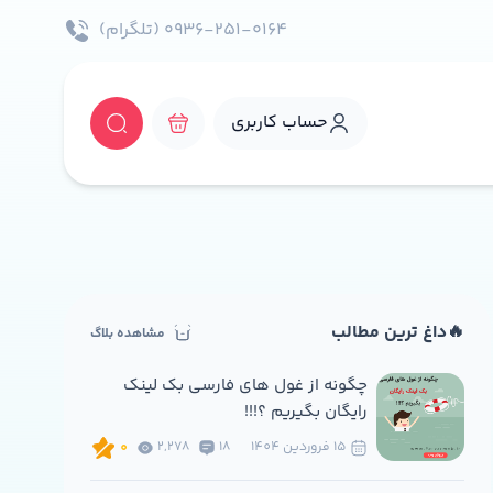
۰۹۳۶-۲۵۱-۰۱۶۴ (تلگرام)
حساب کاربری
🔥داغ ترین مطالب
مشاهده بلاگ
چگونه از غول های فارسی بک لینک
رایگان بگیریم ؟!!!
15 فروردين 1404
18
2,278
0