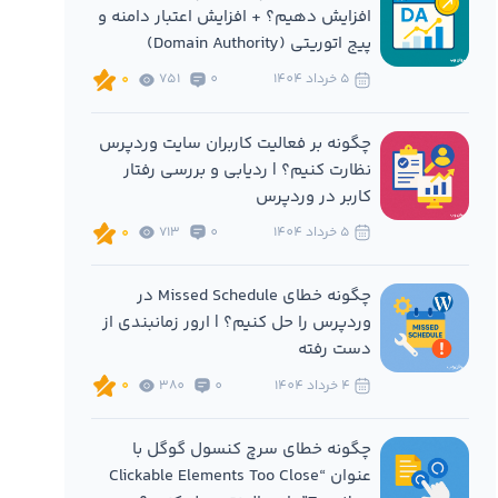
افزایش دهیم؟ + افزایش اعتبار دامنه و
پیج اتوریتی (Domain Authority)
5 خرداد 1404
0
751
0
چگونه بر فعالیت کاربران سایت وردپرس
نظارت کنیم؟ | ردیابی و بررسی رفتار
کاربر در وردپرس
5 خرداد 1404
0
713
0
چگونه خطای Missed Schedule در
وردپرس را حل کنیم؟ | ارور زمانبندی از
دست رفته
4 خرداد 1404
0
380
0
چگونه خطای سرچ کنسول گوگل با
عنوان “Clickable Elements Too Close