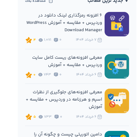
🔻 جدید ترین مطالب
مشاهده بلاگ
6 افزونه‌ رمزگذاری لینک دانلود در
وردپرس + مقایسه + آموزش WordPress
Download Manager
7 خرداد 1404
0
1,071
4
معرفی افزونه‌های ریست کامل سایت
وردپرس + مقایسه + آموزش
6 خرداد 1404
0
743
0
معرفی افزونه‌های جلوگیری از نظرات
اسپم و هرزنامه در وردپرس + مقایسه +
آموزش
6 خرداد 1404
0
733
5
دامین اتوریتی چیست و چگونه آن را