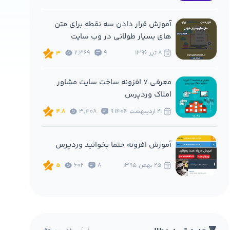
آموزش قرار دادن سه نقطه برای متن
های بسیار طولانی در وب سایت
8 تير 1396
9
2,369
3
معرفی 7 افزونه ساخت سایت مشاور
املاک وردپرس
21 ارديبهشت 1404
9
3,408
4.8
#'.$rand[rand(0,15)].$rand[rand(0,15)].$rand
آموزش افزونه حتما بخوانید وردپرس
25 بهمن 1395
8
602
5