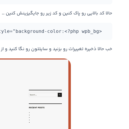
حالا کد بالایی رو پاک کنین و کد زیر رو جایگیزینش کنین …
  <body <?php body_class(); ?> style="background-color:<?php wpb_bg();?>">>
خب حالا ذخیره تغییرات رو بزنید و سایتتون رو نگا کنید و