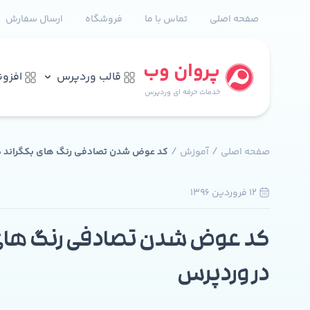
صفحه اصلی
تماس با ما
فروشگاه
ارسال سفارش
پروان وب
قالب وردپرس
افزو
خدمات حرفه ای وردپرس
/
/
صفحه اصلی
آموزش
کد عوض شدن تصادفی رنگ های بکگراند د
12 فروردين 1396
0
کد عوض شدن تصادفی رنگ های 
در وردپرس