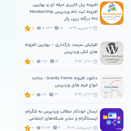
افزونه پنل کاربری حرفه ای و بهترین
افزونه ثبت نام وردپرس MemberShip
Pro درگاه زرین پال
12 شهريور 1399
15
5,749
5
افزایش سرعت بارگذاری – بهترین افزونه
های کش وردپرس
20 آذر 1393
14
682
0
دانلود افزونه Gravity Forms : ساخت
انواع فرم های وردپرس
27 آذر 1393
13
761
0
ارسال خودکار مطالب وردپرس به تلگرام،
اینستاگرام و سایر شبکه‌های اجتماعی
1 ارديبهشت 1404
9
4,613
0