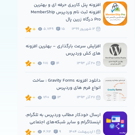
افزونه پنل کاربری حرفه ای و بهترین
افزونه ثبت نام وردپرس MemberShip
Pro درگاه زرین پال
12 شهريور 1399
15
5,749
5
افزایش سرعت بارگذاری – بهترین افزونه
های کش وردپرس
20 آذر 1393
14
681
0
دانلود افزونه Gravity Forms : ساخت
انواع فرم های وردپرس
27 آذر 1393
13
760
0
ارسال خودکار مطالب وردپرس به تلگرام،
اینستاگرام و سایر شبکه‌های اجتماعی
1 ارديبهشت 1404
9
4,612
0