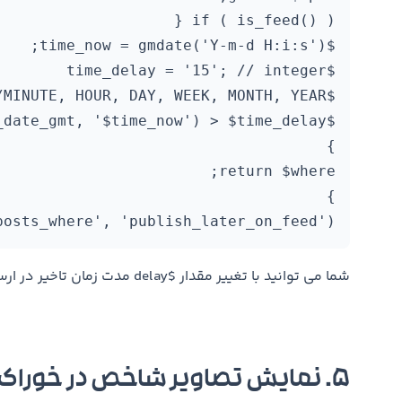
posts_where', 'publish_later_on_feed');
شما می توانید با تغییر مقدار $delay مدت زمان تاخیر در ارسال مطالب به خوارک وردپرس را تغییر دهید.
۵. نمایش تصاویر شاخص در خوراک RSS وردپرس