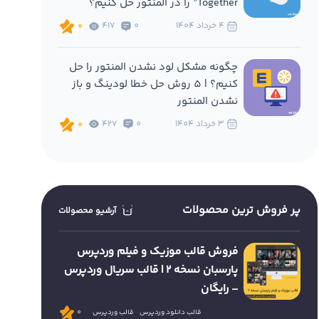
Together” را در المنتور حل کنیم؟
4 خرداد 1404
0
417
0
چگونه مشکل لود نشدن المنتور را حل
کنیم؟ | 5 روش حل خطا لودینگ و باز
نشدن المنتور
3 خرداد 1404
0
427
0
پر فروش ترین محصولات
آرشیو محصولات
فروش قالب موزیک و فیلم وردپرس
پارسبان نسخه 2 | قالب سریال وردپرس
– رایگان
قالب دانلود وردپرس
قالب وردپرس
0