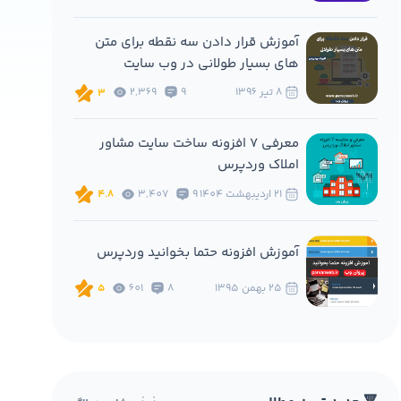
آموزش قرار دادن سه نقطه برای متن
های بسیار طولانی در وب سایت
8 تير 1396
9
2,369
3
معرفی 7 افزونه ساخت سایت مشاور
املاک وردپرس
21 ارديبهشت 1404
9
3,407
4.8
آموزش افزونه حتما بخوانید وردپرس
25 بهمن 1395
8
601
5