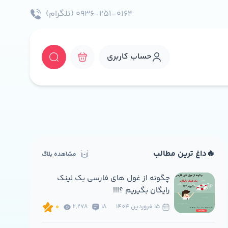
۰۹۳۶-۲۵۱-۰۱۶۴ (تلگرام)
حساب کاربری
🔥داغ ترین مطالب
مشاهده بلاگ
چگونه از غول های فارسی بک لینک
رایگان بگیریم ؟!!!
15 فروردين 1404
18
2,278
0