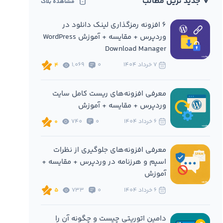
🔻 جدید ترین مطالب
مشاهده بلاگ
6 افزونه‌ رمزگذاری لینک دانلود در
وردپرس + مقایسه + آموزش WordPress
Download Manager
7 خرداد 1404
0
1,069
4
معرفی افزونه‌های ریست کامل سایت
وردپرس + مقایسه + آموزش
6 خرداد 1404
0
740
0
معرفی افزونه‌های جلوگیری از نظرات
اسپم و هرزنامه در وردپرس + مقایسه +
آموزش
6 خرداد 1404
0
733
5
دامین اتوریتی چیست و چگونه آن را