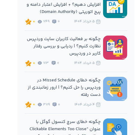
افزایش دهیم؟ + افزایش اعتبار دامنه و
پیج اتوریتی (Domain Authority)
5 خرداد 1404
0
749
0
چگونه بر فعالیت کاربران سایت وردپرس
نظارت کنیم؟ | ردیابی و بررسی رفتار
کاربر در وردپرس
5 خرداد 1404
0
713
0
چگونه خطای Missed Schedule در
وردپرس را حل کنیم؟ | ارور زمانبندی از
دست رفته
4 خرداد 1404
0
379
0
چگونه خطای سرچ کنسول گوگل با
عنوان “Clickable Elements Too Close