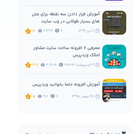
آموزش قرار دادن سه نقطه برای متن
های بسیار طولانی در وب سایت
8 تير 1396
9
2,369
3
معرفی 7 افزونه ساخت سایت مشاور
املاک وردپرس
21 ارديبهشت 1404
9
3,408
4.8
آموزش افزونه حتما بخوانید وردپرس
25 بهمن 1395
8
601
5