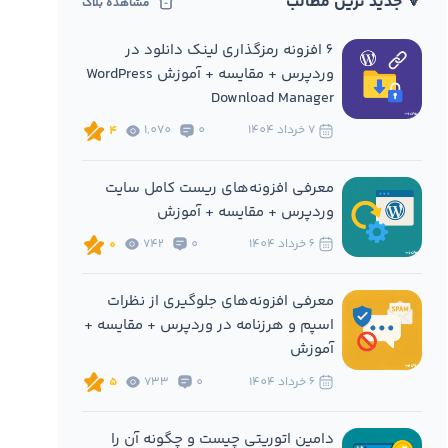
🔻 جدید ترین مطالب
مشاهده بلاگ
6 افزونه‌ رمزگذاری لینک دانلود در
وردپرس + مقایسه + آموزش WordPress
Download Manager
7 خرداد 1404
0
1,070
4
معرفی افزونه‌های ریست کامل سایت
وردپرس + مقایسه + آموزش
6 خرداد 1404
0
742
0
معرفی افزونه‌های جلوگیری از نظرات
اسپم و هرزنامه در وردپرس + مقایسه +
آموزش
6 خرداد 1404
0
733
5
دامین اتوریتی چیست و چگونه آن را