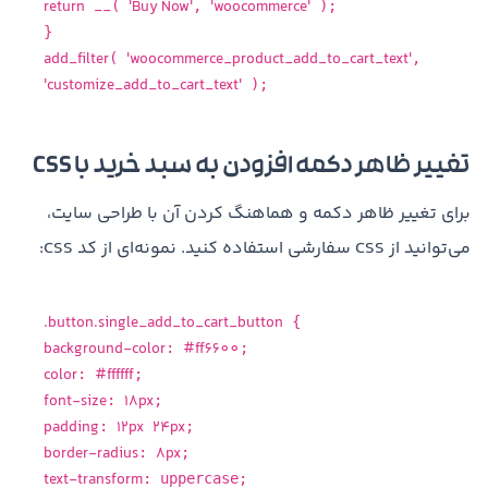
return
__
'Buy Now'
'woocommerce'
(
,
);
}
add_filter
'woocommerce_product_add_to_cart_text'
(
,
'customize_add_to_cart_text'
);
تغییر ظاهر دکمه افزودن به سبد خرید با CSS
برای تغییر ظاهر دکمه و هماهنگ کردن آن با طراحی سایت،
می‌توانید از CSS سفارشی استفاده کنید. نمونه‌ای از کد CSS:
.button
.single_add_to_cart_button
{
background-color
#ff6600
:
;
color
#ffffff
:
;
font-size
18px
:
;
padding
12px
24px
:
;
border-radius
8px
:
;
text-transform
: uppercase;