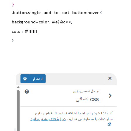
}
.button
.single_add_to_cart_button
:hover
{
background-color
:
#e65c00
;
color
:
#ffffff
;
}