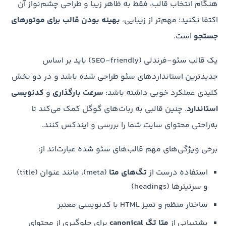
هنگام انتخاب قالب، فقط به ظاهر زیبا و طراحی چشم‌نواز آن
اکتفا نکنید؛ مهم‌تر از زیبایی،
بهینه بودن قالب برای موتورهای
جستجو
است.
یک قالب سئو-فرندلی (SEO-friendly) باید بر اساس
جدیدترین استانداردهای سئو طراحی شده باشد و در دو بخش
کلیدی عملکرد خوبی داشته باشد:
سرعت بارگذاری
و
کدنویسی
استاندارد
. چنین قالبی به ربات‌های گوگل کمک می‌کند تا
به‌راحتی محتوای سایت شما را بررسی و ایندکس کنند.
برخی ویژگی‌های مهم قالب‌های سئو شده عبارت‌اند از:
استفاده درست از
تگ‌های متا
(meta)، مانند عنوان (title)
و سرتیترها (headings)
ساختار منظم و تمیز HTML با کدنویسی معتبر
پشتیبانی از
متا تگ
canonical
برای جلوگیری از محتوای