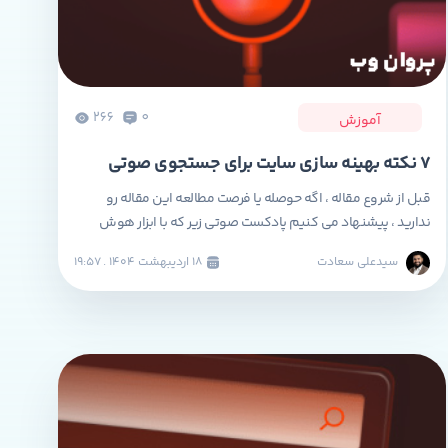
266
0
آموزش
7 نکته بهینه سازی سایت برای جستجوی صوتی
قبل از شروع مقاله ، اگه حوصله یا فرصت مطالعه این مقاله رو
ندارید ، پیشنهاد می کنیم پادکست صوتی زیر که با ابزار هوش
مصنوعی (گوگل notebooklm ) به زبان فارسی توسط تیم پروان
سیدعلی سعادت
۱۸ ارديبهشت ۱۴۰۴ . ۱۹:۵۷
وب تولید شده است ، گوش کنید. سئو صوتی چیست و چرا اهمیت
دارد؟ سئوی جستجوی صوتی (Voice Search SEO) به فرآیند […]