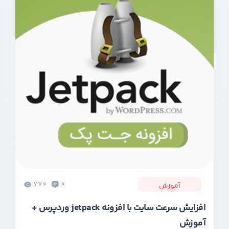
770
0
آموزش
افزایش سرعت سایت با افزونه jetpack وردپرس +
آموزش