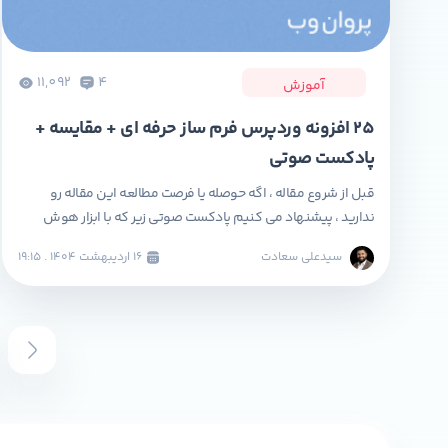
11,092
4
آموزش
25 افزونه وردپرس فرم ساز حرفه ای + مقایسه +
پادکست صوتی
قبل از شروع مقاله ، اگه حوصله یا فرصت مطالعه این مقاله رو
ندارید ، پیشنهاد می کنیم پادکست صوتی زیر که با ابزار هوش
مصنوعی (گوگل notebooklm ) به زبان فارسی توسط تیم پروان
سیدعلی سعادت
۱۶ ارديبهشت ۱۴۰۴ . ۱۹:۱۵
وب تولید شده است ، گوش کنید. اگر به دنبال ایجاد فرم تماس یا
ثبت‌نام در سایت وردپرس خود هستید، احتمالاً […]