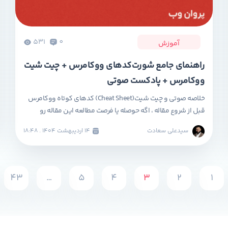
531
0
آموزش
راهنمای جامع شورت‌کدهای ووکامرس + چیت شیت
ووکامرس + پادکست صوتی
خلاصه صوتی و چیت شیت(Cheat Sheet) کدهای کوتاه ووکامرس
قبل از شروع مقاله ، اگه حوصله یا فرصت مطالعه این مقاله رو
ندارید ، پیشنهاد می کنیم پادکست صوتی زیر که با ابزار هوش
سیدعلی سعادت
۱۴ ارديبهشت ۱۴۰۴ . ۱۸:۴۸
مصنوعی (گوگل notebooklm ) به زبان فارسی توسط تیم پروان
وب تولید شده است ، گوش کنید. جدول راهنمای کامل کدهای […]
43
…
5
4
3
2
1