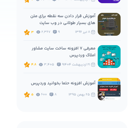
آموزش قرار دادن سه نقطه برای متن
های بسیار طولانی در وب سایت
8 تير 1396
9
2,367
3
معرفی 7 افزونه ساخت سایت مشاور
املاک وردپرس
21 ارديبهشت 1404
9
3,405
4.8
آموزش افزونه حتما بخوانید وردپرس
25 بهمن 1395
8
600
5