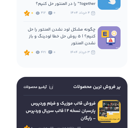
Together” را در المنتور حل کنیم؟
4 خرداد 1404
0
412
0
چگونه مشکل لود نشدن المنتور را حل
کنیم؟ | 5 روش حل خطا لودینگ و باز
نشدن المنتور
3 خرداد 1404
0
421
0
پر فروش ترین محصولات
آرشیو محصولات
فروش قالب موزیک و فیلم وردپرس
پارسبان نسخه 2 | قالب سریال وردپرس
– رایگان
قالب دانلود وردپرس
قالب وردپرس
0