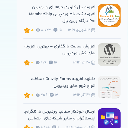
افزونه پنل کاربری حرفه ای و بهترین
افزونه ثبت نام وردپرس MemberShip
Pro درگاه زرین پال
12 شهريور 1399
15
5,747
5
افزایش سرعت بارگذاری – بهترین افزونه
های کش وردپرس
20 آذر 1393
14
679
0
دانلود افزونه Gravity Forms : ساخت
انواع فرم های وردپرس
27 آذر 1393
13
759
0
ارسال خودکار مطالب وردپرس به تلگرام،
اینستاگرام و سایر شبکه‌های اجتماعی
1 ارديبهشت 1404
9
4,608
0