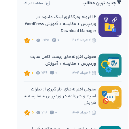
🔻 جدید ترین مطالب
مشاهده بلاگ
6 افزونه‌ رمزگذاری لینک دانلود در
وردپرس + مقایسه + آموزش WordPress
Download Manager
7 خرداد 1404
0
1,065
4
معرفی افزونه‌های ریست کامل سایت
وردپرس + مقایسه + آموزش
6 خرداد 1404
0
736
0
معرفی افزونه‌های جلوگیری از نظرات
اسپم و هرزنامه در وردپرس + مقایسه +
آموزش
6 خرداد 1404
0
728
5