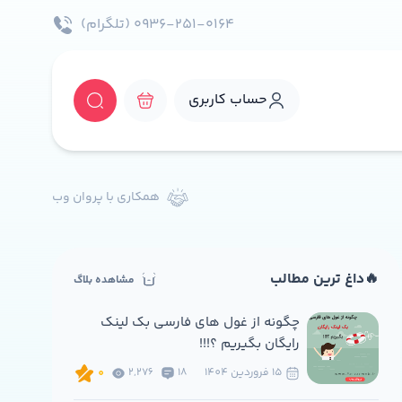
۰۹۳۶-۲۵۱-۰۱۶۴ (تلگرام)
حساب کاربری
همکاری با پروان وب
🔥داغ ترین مطالب
مشاهده بلاگ
چگونه از غول های فارسی بک لینک
رایگان بگیریم ؟!!!
15 فروردين 1404
18
2,276
0