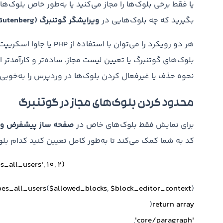
یا فقط برخی بلوک‌ها را مجاز می‌کنید یا به‌طور خاص بلوک‌ها
بگیرید که چه بلوک‌هایی در
ویرایشگر گوتنبرگ (Gutenberg) وردپرس
نحوه حذف یا غیرفعال کردن بلوک‌ها در وردپرس را به‌خوب
محدود کردن بلوک‌های مجاز در گوتنبرگ
برای نمایش فقط بلوک‌های خاص در
صفحه ساز پیشفرض و
کد به شما کمک می‌کند تا به‌طور کامل تعیین کنید کدام بلو
s_all_users'
,
10
,
2
);
pes_all_users
(
$allowed_blocks
,
$block_editor_context
) {
(
return
array
,
'core/paragraph'