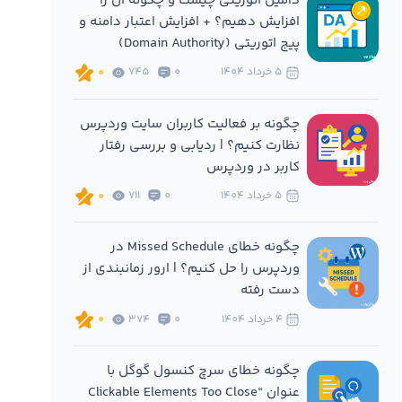
دامین اتوریتی چیست و چگونه آن را
افزایش دهیم؟ + افزایش اعتبار دامنه و
پیج اتوریتی (Domain Authority)
5 خرداد 1404
0
745
0
چگونه بر فعالیت کاربران سایت وردپرس
نظارت کنیم؟ | ردیابی و بررسی رفتار
کاربر در وردپرس
5 خرداد 1404
0
711
0
چگونه خطای Missed Schedule در
وردپرس را حل کنیم؟ | ارور زمانبندی از
دست رفته
4 خرداد 1404
0
374
0
چگونه خطای سرچ کنسول گوگل با
عنوان “Clickable Elements Too Close