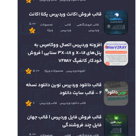
قالب فروش اکانت وردپرس یکتا اکانت
5.00
قالب فروشگاهی
قالب
محصولات
وردپرس
وردپرس
ویژه
افزونه وردپرس اتصال ووکامرس به
پنل‌های X-UI و 3X-UI سنایی | فروش
خودکار کانفیگ V2RAY
افزونه وردپرس
محصولات ویژه
5.00
قالب دانلود وردپرس نوین دانلود نسخه
2 – قالب سایت دانلود
قالب دانلود وردپرس
قالب وردپرس
0
قالب فروش فایل وردپرس | قالب جهان
فایل چند فروشندگی
5.00
قالب فروشگاهی
قالب
محصولات