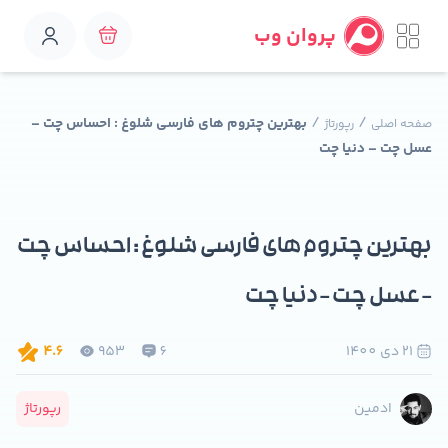
پروان وب
/
/
بهترین چتروم های فارسی شلوغ : احساس چت –
صفحه اصلی
رپورتاژ
عسل چت – دنیا چت
بهترین چتروم های فارسی شلوغ : احساس چت
– عسل چت – دنیا چت
21 دی 1400
6
953
4.6
رپورتاژ
ادمین