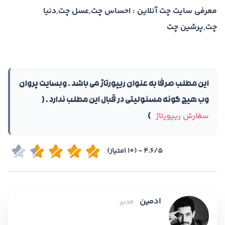
معرفی سایت چت آنلاین : احساس چت,عسل چت,دنیا
چت,پرشین چت
این مطلب صرفا به عنوان ریپورتاژ‌ می باشد . وبسایت پروان
وب هیچ گونه مسئولیتی در قبال این مطلب ندارد . (
سفارش ریپورتاژ
)
4.6/5 - (10 امتیاز)
ادمین
مدیر