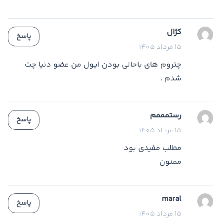
کژال
پاسخ
15 مرداد 1405
چتروم های باحالی بودن ایول من عضو دنیا چت
شدم .
رستمممم
پاسخ
15 مرداد 1405
مطلب مفیدی بود
ممنون
maral
پاسخ
15 مرداد 1405