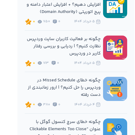
افزایش دهیم؟ + افزایش اعتبار دامنه و
پیج اتوریتی (Domain Authority)
5 خرداد 1404
0
750
0
چگونه بر فعالیت کاربران سایت وردپرس
نظارت کنیم؟ | ردیابی و بررسی رفتار
کاربر در وردپرس
5 خرداد 1404
0
713
0
چگونه خطای Missed Schedule در
وردپرس را حل کنیم؟ | ارور زمانبندی از
دست رفته
4 خرداد 1404
0
380
0
چگونه خطای سرچ کنسول گوگل با
عنوان “Clickable Elements Too Close