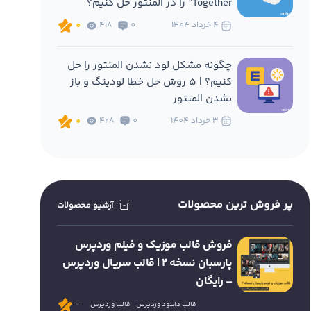
Together” را در المنتور حل کنیم؟
4 خرداد 1404
0
418
0
چگونه مشکل لود نشدن المنتور را حل
کنیم؟ | 5 روش حل خطا لودینگ و باز
نشدن المنتور
3 خرداد 1404
0
428
0
پر فروش ترین محصولات
آرشیو محصولات
فروش قالب موزیک و فیلم وردپرس
پارسبان نسخه 2 | قالب سریال وردپرس
– رایگان
قالب دانلود وردپرس
قالب وردپرس
0