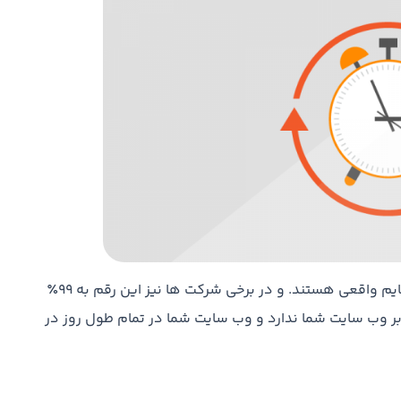
اغلب شرکت های میزبانی وب دارای بیش از 99.5 درصد اپ تایم واقعی هستند. و در برخی شرکت ها نیز این رقم به 99٪
دانید که 1٪ تاثیر قابل توجهی بر وب سایت شما ندارد و وب سایت شما در تمام طول روز در