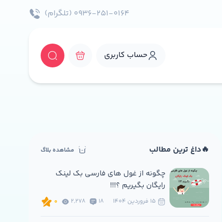
۰۹۳۶-۲۵۱-۰۱۶۴ (تلگرام)
حساب کاربری
🔥داغ ترین مطالب
مشاهده بلاگ
چگونه از غول های فارسی بک لینک
رایگان بگیریم ؟!!!
15 فروردين 1404
18
2,278
0