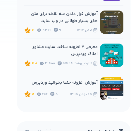
آموزش قرار دادن سه نقطه برای متن
های بسیار طولانی در وب سایت
8 تير 1396
9
2,369
3
معرفی 7 افزونه ساخت سایت مشاور
املاک وردپرس
21 ارديبهشت 1404
9
3,408
4.8
آموزش افزونه حتما بخوانید وردپرس
25 بهمن 1395
8
602
5