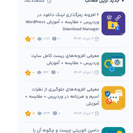
🔻 جدید ترین مطالب
مشاهده بلاگ
6 افزونه‌ رمزگذاری لینک دانلود در
وردپرس + مقایسه + آموزش WordPress
Download Manager
7 خرداد 1404
0
1,071
4
معرفی افزونه‌های ریست کامل سایت
وردپرس + مقایسه + آموزش
6 خرداد 1404
0
742
0
معرفی افزونه‌های جلوگیری از نظرات
اسپم و هرزنامه در وردپرس + مقایسه +
آموزش
6 خرداد 1404
0
733
5
دامین اتوریتی چیست و چگونه آن را