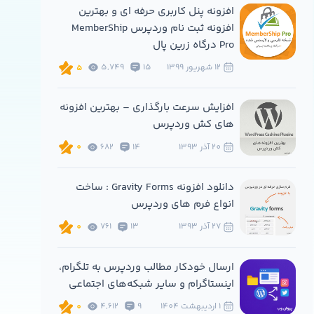
افزونه پنل کاربری حرفه ای و بهترین
افزونه ثبت نام وردپرس MemberShip
Pro درگاه زرین پال
12 شهريور 1399
15
5,749
5
افزایش سرعت بارگذاری – بهترین افزونه
های کش وردپرس
20 آذر 1393
14
682
0
دانلود افزونه Gravity Forms : ساخت
انواع فرم های وردپرس
27 آذر 1393
13
761
0
ارسال خودکار مطالب وردپرس به تلگرام،
اینستاگرام و سایر شبکه‌های اجتماعی
1 ارديبهشت 1404
9
4,612
0