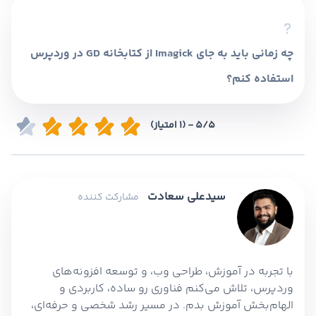
مربوط به آپلود تصویر و خطاهای HTTP را کاهش
دهد و عملکرد کلی سایت را بهبود بخشد.
چه زمانی باید به جای Imagick از کتابخانه GD در وردپرس
استفاده کنم؟
اگر سرور شما منابع کمی دارد یا با خطاهای HTTP
5/5 - (1 امتیاز)
مکرر روبرو می‌شوید، تغییر کتابخانه پردازش تصویر
به GD می‌تواند به رفع مشکل کمک کند.
سیدعلی سعادت
مشارکت کننده
با تجربه در آموزش، طراحی وب، و توسعه افزونه‌های
وردپرس، تلاش می‌کنم فناوری رو ساده، کاربردی و
الهام‌بخش آموزش بدم. در مسیر رشد شخصی و حرفه‌ای،