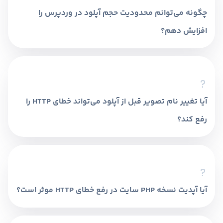
چگونه می‌توانم محدودیت حجم آپلود در وردپرس را
افزایش دهم؟
با ویرایش فایل wp-config.php و اضافه کردن
کدهایی برای افزایش upload_max_size،
post_max_size و memory_limit می‌توانید این
محدودیت را بیشتر کنید.
آیا تغییر نام تصویر قبل از آپلود می‌تواند خطای HTTP را
رفع کند؟
بله، استفاده از نام فایل ساده و بدون کاراکترهای
خاص می‌تواند از بروز خطای HTTP جلوگیری کند.
آیا آپدیت نسخه PHP سایت در رفع خطای HTTP موثر است؟
بله، استفاده از آخرین نسخه PHP می‌تواند مشکلات