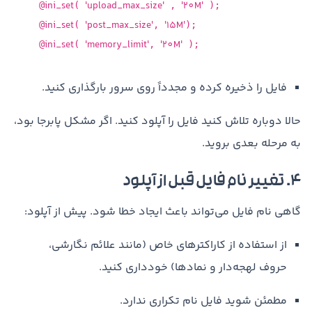
ini_set
'upload_max_size'
'20M'
@
(
,
);
ini_set
'post_max_size'
'15M'
@
(
,
);
ini_set
'memory_limit'
'20M'
@
(
,
);
فایل را ذخیره کرده و مجدداً روی سرور بارگذاری کنید.
حالا دوباره تلاش کنید فایل را آپلود کنید. اگر مشکل پابرجا بود،
به مرحله بعدی بروید.
۴. تغییر نام فایل قبل از آپلود
گاهی نام فایل می‌تواند باعث ایجاد خطا شود. پیش از آپلود:
از استفاده از کاراکترهای خاص (مانند علائم نگارشی،
حروف لهجه‌دار و نمادها) خودداری کنید.
مطمئن شوید فایل نام تکراری ندارد.