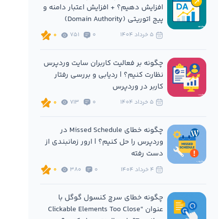
افزایش دهیم؟ + افزایش اعتبار دامنه و
پیج اتوریتی (Domain Authority)
5 خرداد 1404
0
751
0
چگونه بر فعالیت کاربران سایت وردپرس
نظارت کنیم؟ | ردیابی و بررسی رفتار
کاربر در وردپرس
5 خرداد 1404
0
713
0
چگونه خطای Missed Schedule در
وردپرس را حل کنیم؟ | ارور زمانبندی از
دست رفته
4 خرداد 1404
0
380
0
چگونه خطای سرچ کنسول گوگل با
عنوان “Clickable Elements Too Close