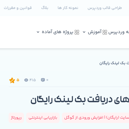
طراحی قالب وردپرس
نمونه کار ها
بلاگ
قوانین و مقررات
نه وردپرس
آموزش
پروژه های آماده
 بک لینک رایگان
415
0
5
ای دریافت بک لینک رایگان
یت (رایگان) | افزایش ورودی از گوگل
بازاریابی اینترنتی
رپورتاژ