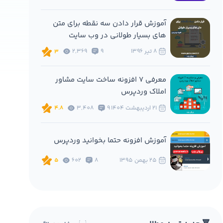
آموزش قرار دادن سه نقطه برای متن
های بسیار طولانی در وب سایت
8 تير 1396
9
2,369
3
معرفی 7 افزونه ساخت سایت مشاور
املاک وردپرس
21 ارديبهشت 1404
9
3,408
4.8
آموزش افزونه حتما بخوانید وردپرس
25 بهمن 1395
8
602
5