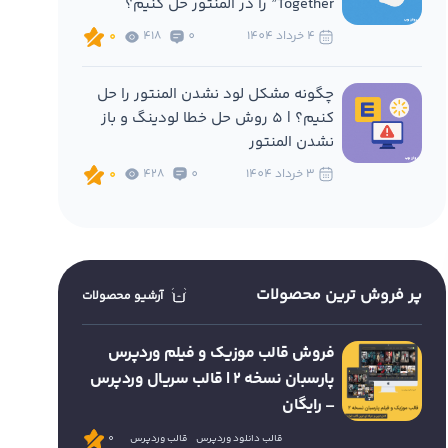
Together” را در المنتور حل کنیم؟
4 خرداد 1404
0
418
0
چگونه مشکل لود نشدن المنتور را حل
کنیم؟ | 5 روش حل خطا لودینگ و باز
نشدن المنتور
3 خرداد 1404
0
428
0
پر فروش ترین محصولات
آرشیو محصولات
فروش قالب موزیک و فیلم وردپرس
پارسبان نسخه 2 | قالب سریال وردپرس
– رایگان
قالب دانلود وردپرس
قالب وردپرس
0