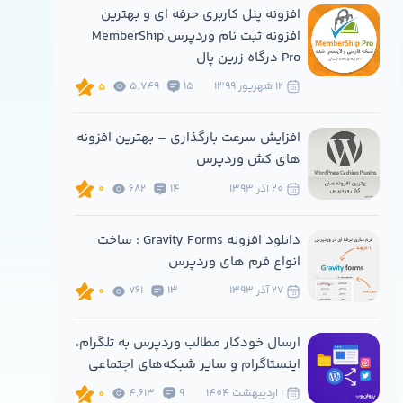
افزونه پنل کاربری حرفه ای و بهترین
افزونه ثبت نام وردپرس MemberShip
Pro درگاه زرین پال
12 شهريور 1399
15
5,749
5
افزایش سرعت بارگذاری – بهترین افزونه
های کش وردپرس
20 آذر 1393
14
682
0
دانلود افزونه Gravity Forms : ساخت
انواع فرم های وردپرس
27 آذر 1393
13
761
0
ارسال خودکار مطالب وردپرس به تلگرام،
اینستاگرام و سایر شبکه‌های اجتماعی
1 ارديبهشت 1404
9
4,613
0