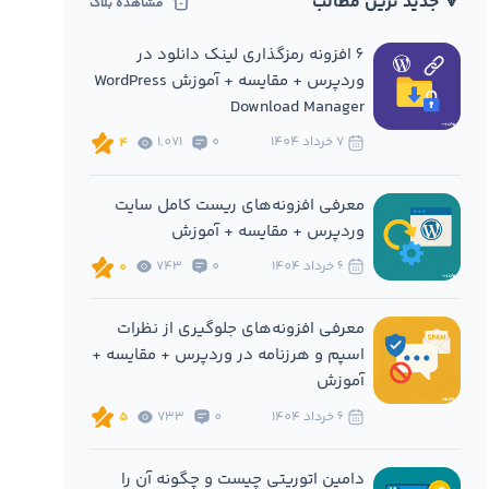
🔻 جدید ترین مطالب
مشاهده بلاگ
6 افزونه‌ رمزگذاری لینک دانلود در
وردپرس + مقایسه + آموزش WordPress
Download Manager
7 خرداد 1404
0
1,071
4
معرفی افزونه‌های ریست کامل سایت
وردپرس + مقایسه + آموزش
6 خرداد 1404
0
743
0
معرفی افزونه‌های جلوگیری از نظرات
اسپم و هرزنامه در وردپرس + مقایسه +
آموزش
6 خرداد 1404
0
733
5
دامین اتوریتی چیست و چگونه آن را