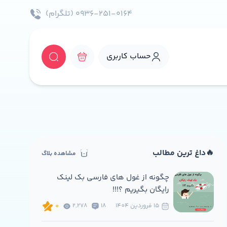
۰۹۳۶-۲۵۱-۰۱۶۴ (تلگرام)
حساب کاربری
🔥داغ ترین مطالب
مشاهده بلاگ
چگونه از غول های فارسی بک لینک
رایگان بگیریم ؟!!!
15 فروردين 1404
18
2,278
0