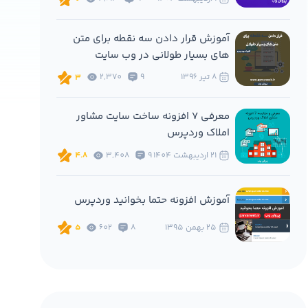
آموزش قرار دادن سه نقطه برای متن
های بسیار طولانی در وب سایت
8 تير 1396
9
2,370
3
معرفی 7 افزونه ساخت سایت مشاور
املاک وردپرس
21 ارديبهشت 1404
9
3,408
4.8
آموزش افزونه حتما بخوانید وردپرس
25 بهمن 1395
8
602
5