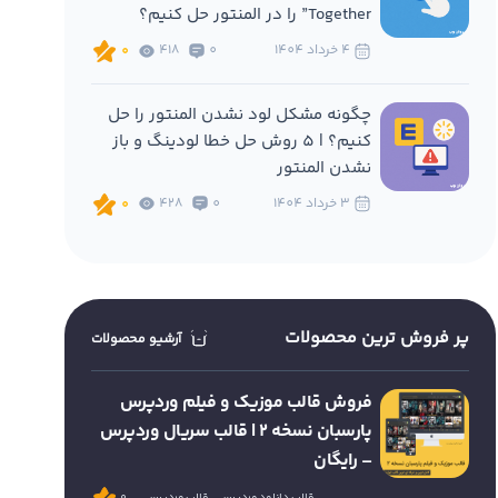
Together” را در المنتور حل کنیم؟
4 خرداد 1404
0
418
0
چگونه مشکل لود نشدن المنتور را حل
کنیم؟ | 5 روش حل خطا لودینگ و باز
نشدن المنتور
3 خرداد 1404
0
428
0
پر فروش ترین محصولات
آرشیو محصولات
فروش قالب موزیک و فیلم وردپرس
پارسبان نسخه 2 | قالب سریال وردپرس
– رایگان
قالب دانلود وردپرس
قالب وردپرس
0