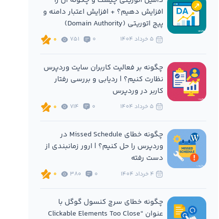
دامین اتوریتی چیست و چگونه آن را
افزایش دهیم؟ + افزایش اعتبار دامنه و
پیج اتوریتی (Domain Authority)
5 خرداد 1404
0
751
0
چگونه بر فعالیت کاربران سایت وردپرس
نظارت کنیم؟ | ردیابی و بررسی رفتار
کاربر در وردپرس
5 خرداد 1404
0
714
0
چگونه خطای Missed Schedule در
وردپرس را حل کنیم؟ | ارور زمانبندی از
دست رفته
4 خرداد 1404
0
380
0
چگونه خطای سرچ کنسول گوگل با
عنوان “Clickable Elements Too Close