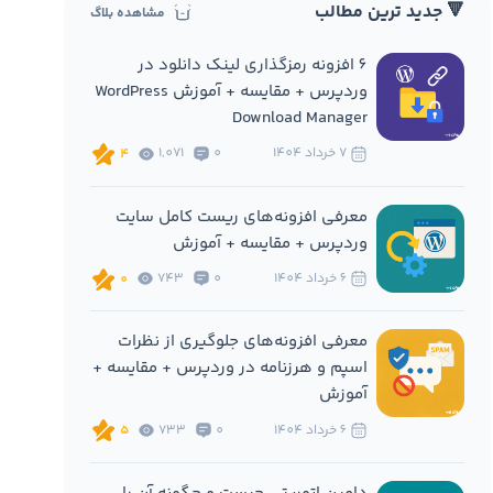
🔻 جدید ترین مطالب
مشاهده بلاگ
6 افزونه‌ رمزگذاری لینک دانلود در
وردپرس + مقایسه + آموزش WordPress
Download Manager
7 خرداد 1404
0
1,071
4
معرفی افزونه‌های ریست کامل سایت
وردپرس + مقایسه + آموزش
6 خرداد 1404
0
743
0
معرفی افزونه‌های جلوگیری از نظرات
اسپم و هرزنامه در وردپرس + مقایسه +
آموزش
6 خرداد 1404
0
733
5