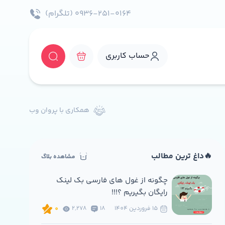
۰۹۳۶-۲۵۱-۰۱۶۴ (تلگرام)
حساب کاربری
همکاری با پروان وب
🔥داغ ترین مطالب
مشاهده بلاگ
چگونه از غول های فارسی بک لینک
رایگان بگیریم ؟!!!
15 فروردين 1404
18
2,278
0