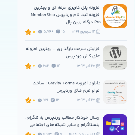
افزونه پنل کاربری حرفه ای و بهترین
افزونه ثبت نام وردپرس MemberShip
Pro درگاه زرین پال
12 شهريور 1399
15
5,749
5
افزایش سرعت بارگذاری – بهترین افزونه
های کش وردپرس
20 آذر 1393
14
682
0
دانلود افزونه Gravity Forms : ساخت
انواع فرم های وردپرس
27 آذر 1393
13
761
0
ارسال خودکار مطالب وردپرس به تلگرام،
اینستاگرام و سایر شبکه‌های اجتماعی
1 ارديبهشت 1404
9
4,613
0