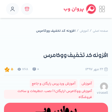
پروان وب
/
/
افزونه کد تخفیف ووکامرس
صفحه اصلی
آموزش
افزونه کد تخفیف ووکامرس
22 مهر 1397
0
768
5
آموزش
آموزش وردپرس رایگان و جامع
آموزش ووکامرس (رایگان) | نصب، تنظیمات و ساخت
virasell
فروشگاه