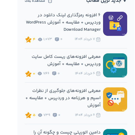
🔻 جدید ترین مطالب
مشاهده بلاگ
6 افزونه‌ رمزگذاری لینک دانلود در
وردپرس + مقایسه + آموزش WordPress
Download Manager
7 خرداد 1404
0
1,073
4
معرفی افزونه‌های ریست کامل سایت
وردپرس + مقایسه + آموزش
6 خرداد 1404
0
746
0
معرفی افزونه‌های جلوگیری از نظرات
اسپم و هرزنامه در وردپرس + مقایسه +
آموزش
6 خرداد 1404
0
739
5
دامین اتوریتی چیست و چگونه آن را