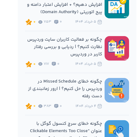
افزایش دهیم؟ + افزایش اعتبار دامنه و
پیج اتوریتی (Domain Authority)
5 خرداد 1404
0
753
0
چگونه بر فعالیت کاربران سایت وردپرس
نظارت کنیم؟ | ردیابی و بررسی رفتار
کاربر در وردپرس
5 خرداد 1404
0
717
0
چگونه خطای Missed Schedule در
وردپرس را حل کنیم؟ | ارور زمانبندی از
دست رفته
4 خرداد 1404
0
383
0
چگونه خطای سرچ کنسول گوگل با
عنوان “Clickable Elements Too Close