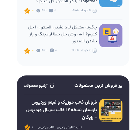
Together” را در المنتور حل کنیم؟
4 خرداد 1404
0
421
0
چگونه مشکل لود نشدن المنتور را حل
کنیم؟ | 5 روش حل خطا لودینگ و باز
نشدن المنتور
3 خرداد 1404
0
431
0
پر فروش ترین محصولات
آرشیو محصولات
فروش قالب موزیک و فیلم وردپرس
پارسبان نسخه 2 | قالب سریال وردپرس
– رایگان
قالب دانلود وردپرس
قالب وردپرس
0