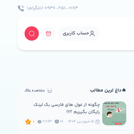
۰۹۳۶-۲۵۱-۰۱۶۴ (تلگرام)
حساب کاربری
🔥داغ ترین مطالب
مشاهده بلاگ
چگونه از غول های فارسی بک لینک
رایگان بگیریم ؟!!!
15 فروردين 1404
18
2,283
0