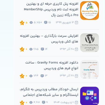
افزونه پنل کاربری حرفه ای و بهترین
افزونه ثبت نام وردپرس MemberShip
Pro درگاه زرین پال
12 شهريور 1399
15
5,750
5
افزایش سرعت بارگذاری – بهترین افزونه
های کش وردپرس
20 آذر 1393
14
685
0
دانلود افزونه Gravity Forms : ساخت
انواع فرم های وردپرس
27 آذر 1393
13
764
0
ارسال خودکار مطالب وردپرس به تلگرام،
اینستاگرام و سایر شبکه‌های اجتماعی
1 ارديبهشت 1404
9
4,618
0