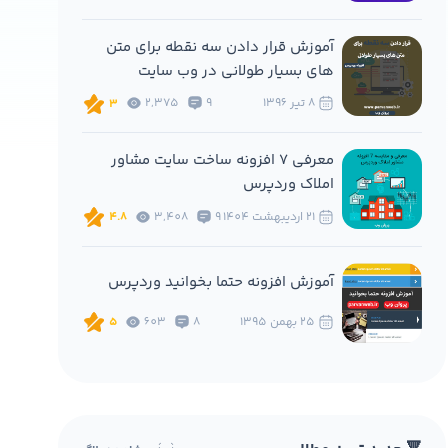
آموزش قرار دادن سه نقطه برای متن
های بسیار طولانی در وب سایت
8 تير 1396
9
2,375
3
معرفی 7 افزونه ساخت سایت مشاور
املاک وردپرس
21 ارديبهشت 1404
9
3,408
4.8
آموزش افزونه حتما بخوانید وردپرس
25 بهمن 1395
8
603
5