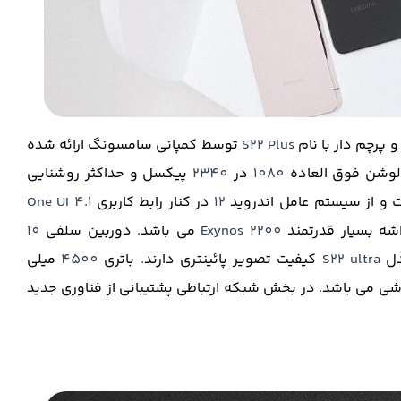
 پرچم دار با نام
S22 Plus
توسط کمپانی سامسونگ ارائه شده
ولوشن فوق العاده
1080
در
2340
پیکسل و حداکثر روشنایی
 و از سیستم عامل اندروید
12
در کنار رابط کاربری
One UI 4.1
شه بسیار قدرتمند
Exynos 2200
می باشد
.
دوربین سلفی
10
دل
S22 ultra
کیفیت تصویر پائینتری دارند
.
باتری
4500
میلی
وشی می باشد
.
در بخش شبکه ارتباطی پشتیبانی از فناوری جدید