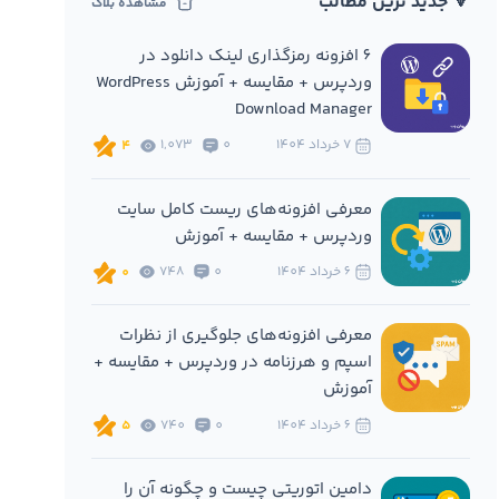
🔻 جدید ترین مطالب
مشاهده بلاگ
6 افزونه‌ رمزگذاری لینک دانلود در
وردپرس + مقایسه + آموزش WordPress
Download Manager
7 خرداد 1404
0
1,073
4
معرفی افزونه‌های ریست کامل سایت
وردپرس + مقایسه + آموزش
6 خرداد 1404
0
748
0
معرفی افزونه‌های جلوگیری از نظرات
اسپم و هرزنامه در وردپرس + مقایسه +
آموزش
6 خرداد 1404
0
740
5
دامین اتوریتی چیست و چگونه آن را