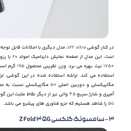
در کنار گوشی
s22 ultra
، مدل دیگری با امکانات قابل توجه و
است
.
این مدل از صفحه نمایش داینامیک امولد
2x
با رز
1750
نیت بهره می برد
.
وزن تقریبی محصول
195
گرم است
استفاده می کند
.
تراشه استفاده شده در این گوشی، ترا
مگاپیکسلی و دوربین اصلی
50
مگاپیکسلی نسبت به م
آمپری و شارژ سریع
45
واتی نیز از دیگر نقاط مثبت این گ
5G
را شاهد هستیم که جزو فناوری های پیشرو می باشد
.
3 – سامسونگ گلکسی Z Fold 3 5G