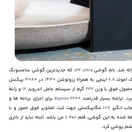
ئه شد، نام گوشی
s22 ultra
که جدیدترین گوشی سامسونگ
ک امولد
6.8
اینچی به همراه رزولوشن
1440
در
3080
پیکسل
صول فوق با وزن
227
گرم از سیستم عامل اندروید
12
و رابط
رد
.
تراشه بسیار قدرتمند
Exynos 2200
برای اجرای برنامه ها و
جاب انگیز
108
مگاپیکسلی جهت ثبت تصاویر فوق تصور و با
افه شده به این گوشی، قلم
S Pen
می باشد
.
البته نباید از باتری
چشم پوشی کرد
.