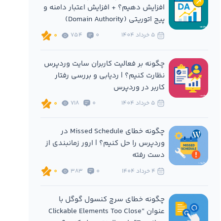
افزایش دهیم؟ + افزایش اعتبار دامنه و
پیج اتوریتی (Domain Authority)
5 خرداد 1404
0
754
0
چگونه بر فعالیت کاربران سایت وردپرس
نظارت کنیم؟ | ردیابی و بررسی رفتار
کاربر در وردپرس
5 خرداد 1404
0
718
0
چگونه خطای Missed Schedule در
وردپرس را حل کنیم؟ | ارور زمانبندی از
دست رفته
4 خرداد 1404
0
383
0
چگونه خطای سرچ کنسول گوگل با
عنوان “Clickable Elements Too Close