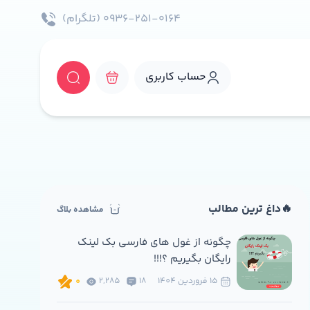
۰۹۳۶-۲۵۱-۰۱۶۴ (تلگرام)
حساب کاربری
🔥داغ ترین مطالب
مشاهده بلاگ
چگونه از غول های فارسی بک لینک
رایگان بگیریم ؟!!!
15 فروردين 1404
18
2,285
0