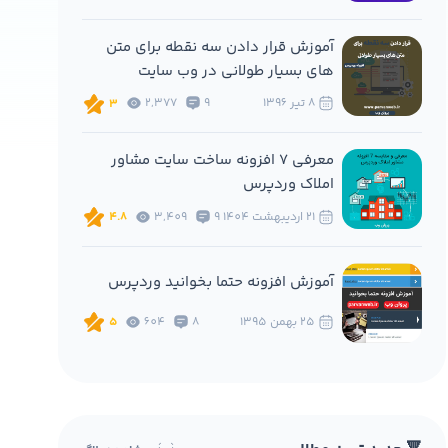
آموزش قرار دادن سه نقطه برای متن
های بسیار طولانی در وب سایت
8 تير 1396
9
2,377
3
معرفی 7 افزونه ساخت سایت مشاور
املاک وردپرس
21 ارديبهشت 1404
9
3,409
4.8
آموزش افزونه حتما بخوانید وردپرس
25 بهمن 1395
8
604
5