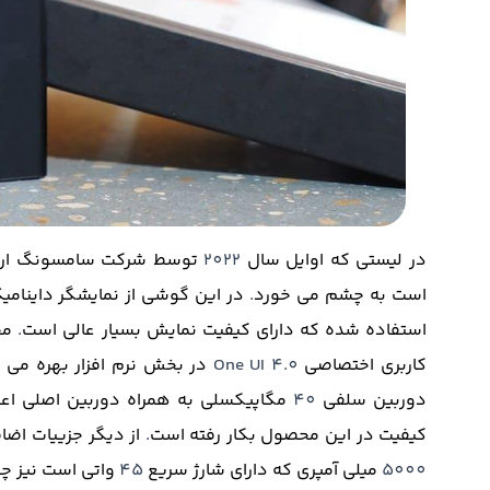
در لیستی که اوایل سال
2022
توسط شرکت سامسونگ ارا
است به چشم می خورد
.
در این گوشی از نمایشگر داینامی
استفاده شده که دارای کیفیت نمایش بسیار عالی است
.
مح
کاربری اختصاصی
One UI 4.0
در بخش نرم افزار بهره می ب
دوربین سلفی
40
مگاپیکسلی به همراه دوربین اصلی اع
کیفیت در این محصول بکار رفته است
.
از دیگر جزییات اض
5000
میلی آمپری که دارای شارژ سریع
45
واتی است نیز 