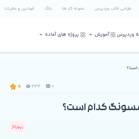
طراحی قالب وردپرس
نمونه کار ها
بلاگ
قوانین و مقررات
نه وردپرس
آموزش
پروژه های آماده
 است؟
334
0
5
مسونگ کدام است؟
رپورتاژ