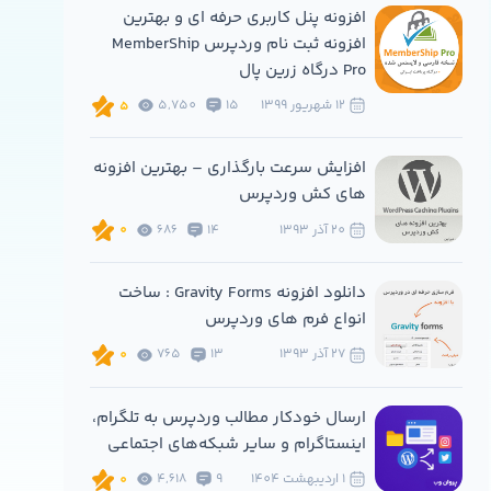
افزونه پنل کاربری حرفه ای و بهترین
افزونه ثبت نام وردپرس MemberShip
Pro درگاه زرین پال
12 شهريور 1399
15
5,750
5
افزایش سرعت بارگذاری – بهترین افزونه
های کش وردپرس
20 آذر 1393
14
686
0
دانلود افزونه Gravity Forms : ساخت
انواع فرم های وردپرس
27 آذر 1393
13
765
0
ارسال خودکار مطالب وردپرس به تلگرام،
اینستاگرام و سایر شبکه‌های اجتماعی
1 ارديبهشت 1404
9
4,618
0