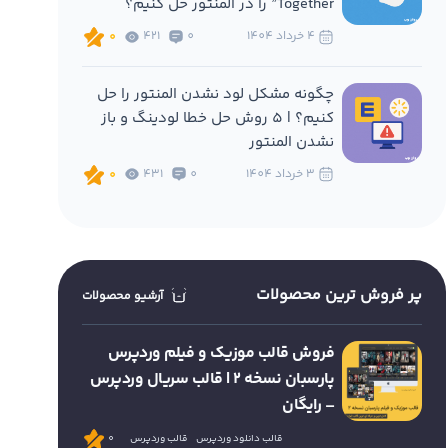
Together” را در المنتور حل کنیم؟
4 خرداد 1404
0
421
0
چگونه مشکل لود نشدن المنتور را حل
کنیم؟ | 5 روش حل خطا لودینگ و باز
نشدن المنتور
3 خرداد 1404
0
431
0
پر فروش ترین محصولات
آرشیو محصولات
فروش قالب موزیک و فیلم وردپرس
پارسبان نسخه 2 | قالب سریال وردپرس
– رایگان
قالب دانلود وردپرس
قالب وردپرس
0