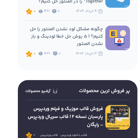
Together” را در المنتور حل کنیم؟
4 خرداد 1404
0
421
0
چگونه مشکل لود نشدن المنتور را حل
کنیم؟ | 5 روش حل خطا لودینگ و باز
نشدن المنتور
3 خرداد 1404
0
431
0
پر فروش ترین محصولات
آرشیو محصولات
فروش قالب موزیک و فیلم وردپرس
پارسبان نسخه 2 | قالب سریال وردپرس
– رایگان
قالب دانلود وردپرس
قالب وردپرس
0