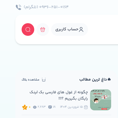
۰۹۳۶-۲۵۱-۰۱۶۴ (تلگرام)
حساب کاربری
🔥داغ ترین مطالب
مشاهده بلاگ
چگونه از غول های فارسی بک لینک
رایگان بگیریم ؟!!!
15 فروردين 1404
18
2,283
0