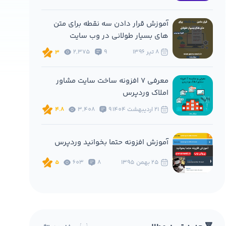
آموزش قرار دادن سه نقطه برای متن
های بسیار طولانی در وب سایت
8 تير 1396
9
2,375
3
معرفی 7 افزونه ساخت سایت مشاور
املاک وردپرس
21 ارديبهشت 1404
9
3,408
4.8
آموزش افزونه حتما بخوانید وردپرس
25 بهمن 1395
8
603
5