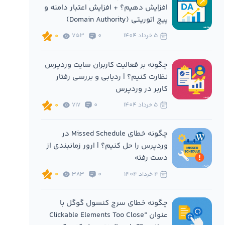
افزایش دهیم؟ + افزایش اعتبار دامنه و
پیج اتوریتی (Domain Authority)
5 خرداد 1404
0
753
0
چگونه بر فعالیت کاربران سایت وردپرس
نظارت کنیم؟ | ردیابی و بررسی رفتار
کاربر در وردپرس
5 خرداد 1404
0
717
0
چگونه خطای Missed Schedule در
وردپرس را حل کنیم؟ | ارور زمانبندی از
دست رفته
4 خرداد 1404
0
383
0
چگونه خطای سرچ کنسول گوگل با
عنوان “Clickable Elements Too Close