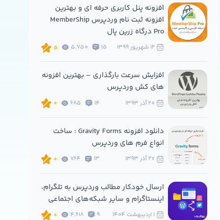
افزونه پنل کاربری حرفه ای و بهترین
افزونه ثبت نام وردپرس MemberShip
Pro درگاه زرین پال
12 شهريور 1399
15
5,750
5
افزایش سرعت بارگذاری – بهترین افزونه
های کش وردپرس
20 آذر 1393
14
685
0
دانلود افزونه Gravity Forms : ساخت
انواع فرم های وردپرس
27 آذر 1393
13
764
0
ارسال خودکار مطالب وردپرس به تلگرام،
اینستاگرام و سایر شبکه‌های اجتماعی
1 ارديبهشت 1404
9
4,618
0