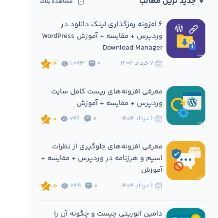
🔻 جدید ترین مطالب
مشاهده بلاگ
6 افزونه‌ رمزگذاری لینک دانلود در
وردپرس + مقایسه + آموزش WordPress
Download Manager
7 خرداد 1404
0
1,073
4
معرفی افزونه‌های ریست کامل سایت
وردپرس + مقایسه + آموزش
6 خرداد 1404
0
746
0
معرفی افزونه‌های جلوگیری از نظرات
اسپم و هرزنامه در وردپرس + مقایسه +
آموزش
6 خرداد 1404
0
739
5
دامین اتوریتی چیست و چگونه آن را