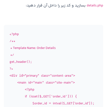
بسازید و کد زیر را داخل آن قرار دهید:
details.php
<?php
/**

 * Template Name: Order Details

 */
get_header
?>
"primary"
class
content
area
<div id=
="
-
">

main
id
main
class
site
main
    <
="
" 
="
-
">

php
        <?
if
isset
_GET
order_id
 (
($
['
'])) {

$order_id
intval
$_GET
'order_id'
 = 
(
[
]);
