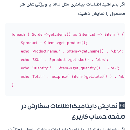
اگر بخواهید اطلاعات بیشتری مثل SKU یا ویژگی‌های هر
محصول را نمایش دهید:
foreach
$order
get_items
as
$item_id
$item
 ( 
->
() 
 => 
 ) {

$product
$item
get_product
 = 
->
();

echo
'Product name: '
$item
get_name
'<br>'
 . 
->
() . 
;

echo
'SKU: '
$product
get_sku
'<br>'
 . 
->
() . 
;

echo
'Quantity: '
$item
get_quantity
'<br>'
 . 
->
() . 
;

echo
'Total: '
wc_price
$item
get_total
'<br>'
 . 
( 
->
() ) . 
🔟 نمایش داینامیک اطلاعات سفارش در
صفحه حساب کاربری
اگر بخواهید به‌شکل داینامیک اطلاعات سفارش فعلی (مثلاً در