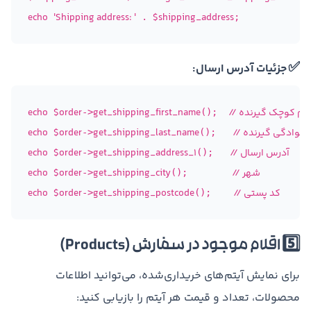
echo
'Shipping address: '
$shipping_address
 . 
✅
جزئیات آدرس ارسال:
// نام کوچک گیرنده
get_shipping_first_name
$order
echo
->
();  
م خانوادگی گیرنده
get_shipping_last_name
$order
echo
->
();   
// آدرس ارسال
get_shipping_address_1
$order
echo
->
();   
// شهر
get_shipping_city
$order
echo
->
();        
// کد پستی
get_shipping_postcode
$order
echo
->
();    
5️⃣ اقلام موجود در سفارش (Products)
برای نمایش آیتم‌های خریداری‌شده، می‌توانید اطلاعات
محصولات، تعداد و قیمت هر آیتم را بازیابی کنید: