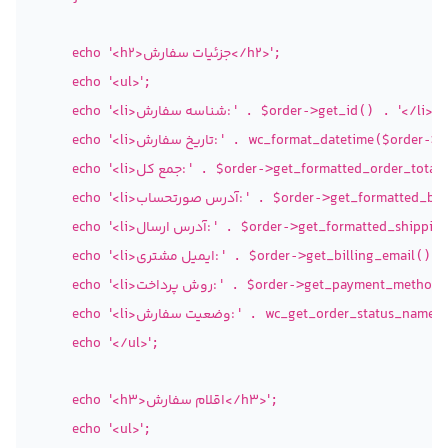
'<h2>جزئیات سفارش</h2>'
echo
;

echo
'<ul>'
;

'</li>'
get_id
$order
'<li>شناسه سفارش: '
echo
 . 
->
() . 
;

g
$order
wc_format_datetime
'<li>تاریخ سفارش: '
echo
 . 
(
->
get_formatted_order_total
$order
'<li>جمع کل: '
echo
 . 
->
(
get_formatted_bil
$order
'<li>آدرس صورتحساب: '
echo
 . 
->
get_formatted_shippin
$order
'<li>آدرس ارسال: '
echo
 . 
->
get_billing_email
$order
'<li>ایمیل مشتری: '
echo
 . 
->
() .
get_payment_method_t
$order
'<li>روش پرداخت: '
echo
 . 
->
wc_get_order_status_name
'<li>وضعیت سفارش: '
echo
 . 
(
echo
'</ul>'
;

'<h3>اقلام سفارش</h3>'
echo
;

echo
'<ul>'
;
