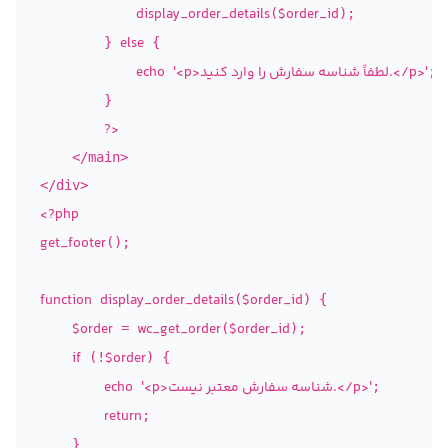
display_order_details
$order_id
(
);

else
        } 
 {

'<p>لطفاً شناسه سفارش را وارد کنید.</p>'
echo
;

        }

?>
    </main>

<?php
get_footer
();

function
display_order_details
$order_id
(
) {

$order
wc_get_order
$order_id
 = 
(
);

if
$order
 (!
) {

'<p>شناسه سفارش معتبر نیست.</p>'
echo
;

return
;

    }
