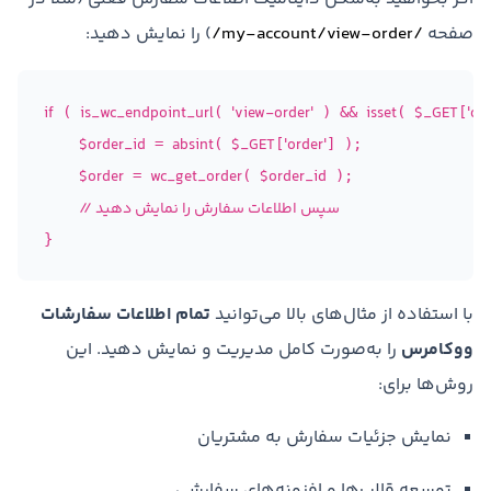
صفحه
/my-account/view-order/
) را نمایش دهید:
if
is_wc_endpoint_url
'view-order'
isset
$_GET
'or
 ( 
( 
 ) && 
( 
[
$order_id
absint
$_GET
'order'
 = 
( 
[
] );

$order
wc_get_order
$order_id
 = 
( 
 );

// سپس اطلاعات سفارش را نمایش دهید
}
با استفاده از مثال‌های بالا می‌توانید
تمام اطلاعات سفارشات
ووکامرس
را به‌صورت کامل مدیریت و نمایش دهید. این
روش‌ها برای:
نمایش جزئیات سفارش به مشتریان
توسعه قالب‌ها و افزونه‌های سفارشی