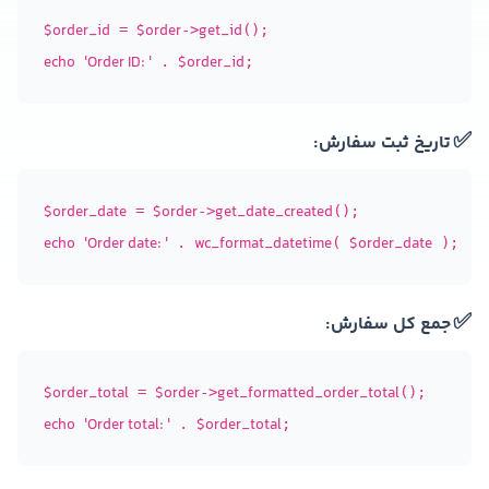
$order_id
$order
get_id
 = 
->
echo
'Order ID: '
$order_id
 . 
✅
تاریخ ثبت سفارش:
$order_date
$order
get_date_created
 = 
->
echo
'Order date: '
wc_format_datetime
$order_date
 . 
( 
✅
جمع کل سفارش:
$order_total
$order
get_formatted_order_total
 = 
->
echo
'Order total: '
$order_total
 . 