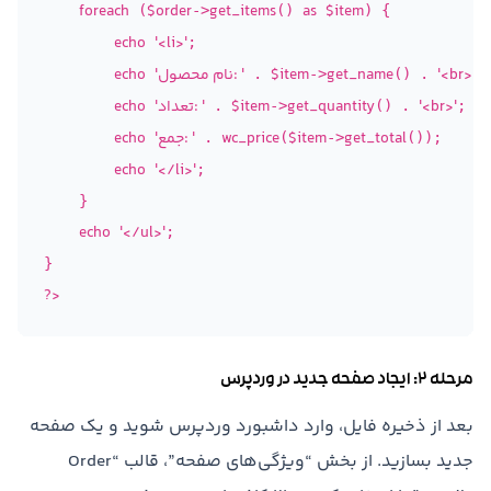
foreach
$order
get_items
as
$item
 (
->
() 
) {

echo
'<li>'
;

'<br>'
get_name
$item
'نام محصول: '
echo
 . 
->
() . 
;

'<br>'
get_quantity
$item
'تعداد: '
echo
 . 
->
() . 
;

get_total
$item
wc_price
'جمع: '
echo
 . 
(
->
());

echo
'</li>'
;

    }

echo
'</ul>'
;

?>
مرحله ۲: ایجاد صفحه جدید در وردپرس
بعد از ذخیره فایل، وارد داشبورد وردپرس شوید و یک صفحه
جدید بسازید. از بخش “ویژگی‌های صفحه”، قالب “Order