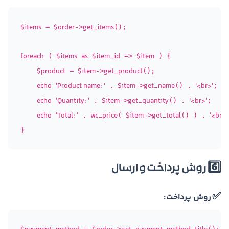
$items
$order
get_items
 = 
->
();

foreach
$items
as
$item_id
$item
 ( 
 => 
 ) {

$product
$item
get_product
 = 
->
();

echo
'Product name: '
$item
get_name
'<br>'
 . 
->
() . 
;

echo
'Quantity: '
$item
get_quantity
'<br>'
 . 
->
() . 
;

echo
'Total: '
wc_price
$item
get_total
'<br>'
 . 
( 
->
() ) . 
6️⃣ روش پرداخت و ارسال
✅
روش پرداخت: